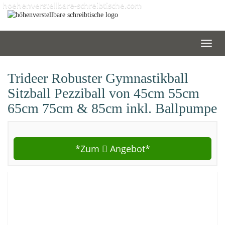
Skip
hoehenverstellbare-schreibtische.com
to
main
content
Toggl
navig
Trideer Robuster Gymnastikball
Sitzball Pezziball von 45cm 55cm
65cm 75cm & 85cm inkl. Ballpumpe
*Zum
Angebot*