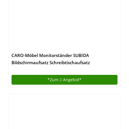
CARO-Möbel Monitorständer SUBIDA
Bildschirmaufsatz Schreibtischaufsatz
Bildschirmerhöhung mit Ablagefach, in
buchefarben
*Zum
Angebot*