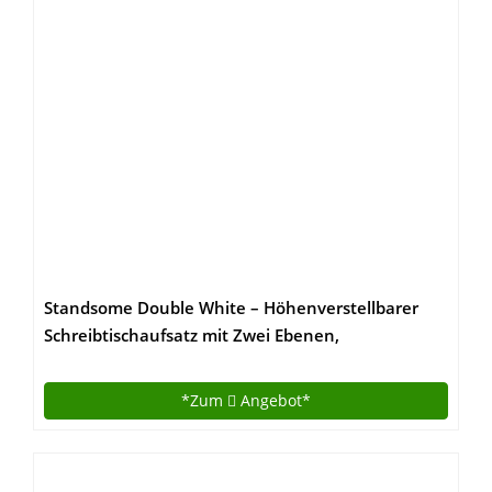
Standsome Double White – Höhenverstellbarer
Schreibtischaufsatz mit Zwei Ebenen,
ergonomisches Stehpult, nachhaltiger Sitz Steh
Arbeitsplatz aus Holz weiß
*Zum
Angebot*