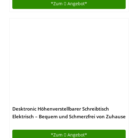
Kunstleder PU schwarz / weiß
*Zum
Angebot*
Desktronic Höhenverstellbarer Schreibtisch
Elektrisch – Bequem und Schmerzfrei von Zuhause
Arbeiten – Schreibtisch Höhenverstellbar
Elektrisch (Weißes Gestell + 140×70 Weiße
*Zum
Angebot*