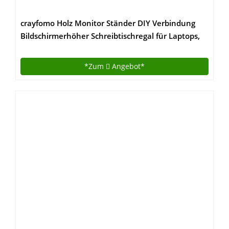
crayfomo Holz Monitor Ständer DIY Verbindung
Bildschirmerhöher Schreibtischregal für Laptops,
Drucker Oder Monitor, iMac, LCD TV
Geräte,Schreibtisch Organizer mit Zusätzlicher
*Zum
Angebot*
Stauraum