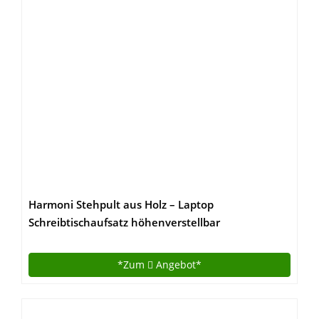
Harmoni Stehpult aus Holz – Laptop
Schreibtischaufsatz höhenverstellbar
Computertisch – Ständer für Tisch Erhöhung Büro
Home Office
*Zum
Angebot*