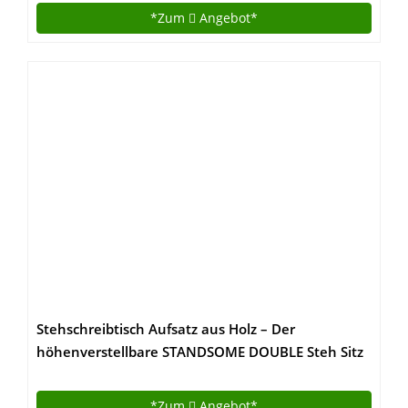
Abnehmbaren und winkeleinstellbaren
*Zum
Angebot*
Tastaturablage 80 x 62 cm Schwarz LSD08B
Stehschreibtisch Aufsatz aus Holz – Der
höhenverstellbare STANDSOME DOUBLE Steh Sitz
Schreibtisch für ein gesundes Arbeiten im Stehen
*Zum
Angebot*