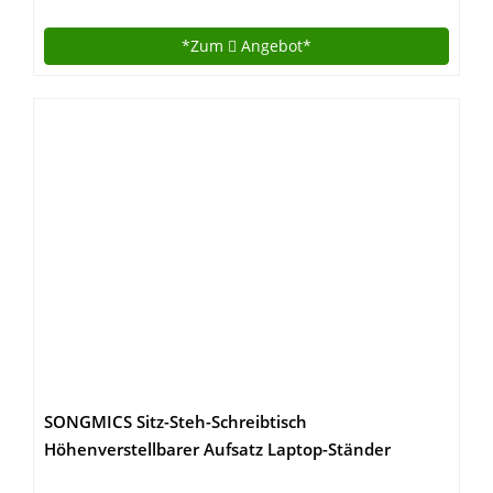
zwei große Monitore – Schwarz
*Zum
Angebot*
SONGMICS Sitz-Steh-Schreibtisch
Höhenverstellbarer Aufsatz Laptop-Ständer
Monitorständer Schnell Zum Stehen Einstellen