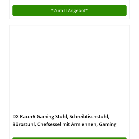
Gesundes Arbeiten| 3 Jahre Herstellergarantie |
*Zum
Angebot*
Modell: EI-01
DX Racer6 Gaming Stuhl, Schreibtischstuhl,
Bürostuhl, Chefsessel mit Armlehnen, Gaming
chair, Gestell Kunststoff, 78 x 52 x 124-134 cm,