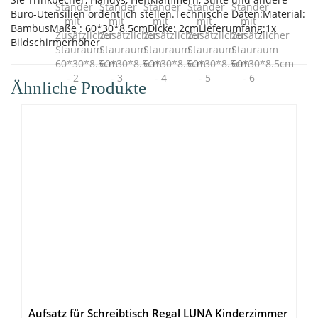
Büro-Utensilien ordentlich stellen.Technische Daten:Material:
BambusMaße : 60*30*8.5cmDicke: 2cmLieferumfang:1x
Bildschirmerhöher
Ähnliche Produkte
Aufsatz für Schreibtisch Regal LUNA Kinderzimmer