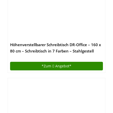
Höhenverstellbarer Schreibtisch DR-Office – 160 x
80 cm – Schreibtisch in 7 Farben – Stahlgestell
silber – elektrisch verstellbar bis maximal 130 cm,
Farbe:Ahorn
*Zum
Angebot*