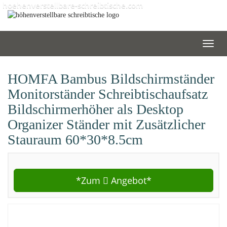
Skip
hoehenverstellbare-schreibtische.com
to
main
content
Toggl
navig
HOMFA Bambus Bildschirmständer
Monitorständer Schreibtischaufsatz
Bildschirmerhöher als Desktop
Organizer Ständer mit Zusätzlicher
Stauraum 60*30*8.5cm
*Zum
Angebot*