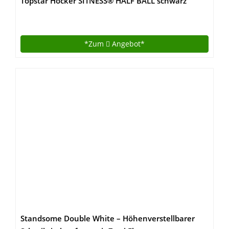
Topstar Hocker SITNESS® HALF BALL schwarz
*Zum
Angebot*
Standsome Double White – Höhenverstellbarer