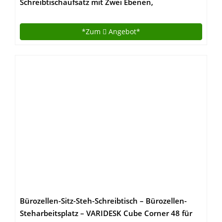
Schreibtischaufsatz mit Zwei Ebenen,
ergonomisches Stehpult, nachhaltiger Sitz Steh
Arbeitsplatz aus Holz weiß
*Zum
Angebot*
Bürozellen-Sitz-Steh-Schreibtisch – Bürozellen-
Steharbeitsplatz – VARIDESK Cube Corner 48 für