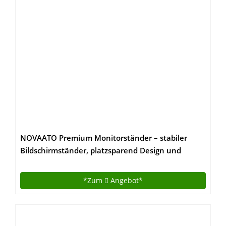
NOVAATO Premium Monitorständer – stabiler
Bildschirmständer, platzsparend Design und
Höhenverstellbarkeit sorgen für die ideale Monitor
Höhe
*Zum
Angebot*