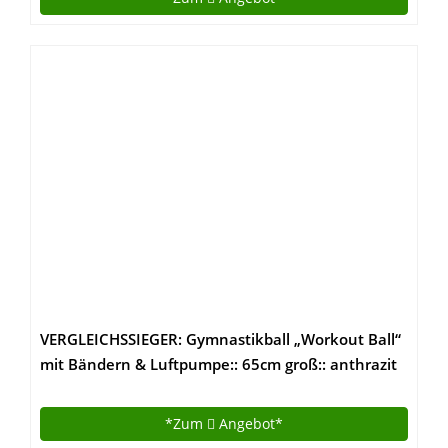
VERGLEICHSSIEGER: Gymnastikball „Workout Ball“
mit Bändern & Luftpumpe:: 65cm groß:: anthrazit
:: BONUS eBook :: mit Boden ring statt Stuhl ::
ideal für Schwangerschaft oder Kinder :: 3 Jahre
*Zum
Angebot*
Garantie