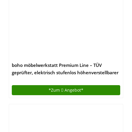
boho möbelwerkstatt Premium Line – TÜV
geprüfter, elektrisch stufenlos höhenverstellbarer
Schreibtisch in Schwarz mit Kollisionschutz,
Memory-Steuerung und Softstart/Stop Funktion.
*Zum
Angebot*
Made IN Germany