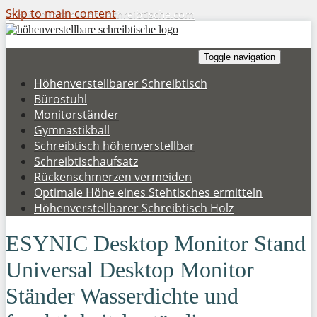
Skip to main content
hoehenverstellbare-schreibtische.com
Toggle navigation
Höhenverstellbarer Schreibtisch
Bürostuhl
Monitorständer
Gymnastikball
Schreibtisch höhenverstellbar
Schreibtischaufsatz
Rückenschmerzen vermeiden
Optimale Höhe eines Stehtisches ermitteln
Höhenverstellbarer Schreibtisch Holz
ESYNIC Desktop Monitor Stand
Universal Desktop Monitor
Ständer Wasserdichte und