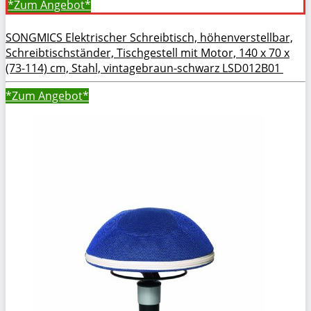
*Zum
Angebot*
SONGMICS Elektrischer Schreibtisch, höhenverstellbar,
Schreibtischständer, Tischgestell mit Motor, 140 x 70 x
(73-114) cm, Stahl, vintagebraun-schwarz LSD012B01
*Zum
Angebot*