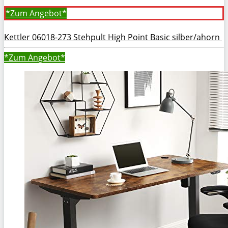
*Zum
Angebot*
Kettler 06018-273 Stehpult High Point Basic silber/ahorn
*Zum
Angebot*