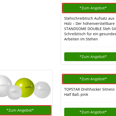
*Zum
Angebot*
Stehschreibtisch Aufsatz aus
Holz – Der höhenverstellbare
STANDSOME DOUBLE Steh Sit
Schreibtisch für ein gesunde
Arbeiten im Stehen
*Zum
Angebot*
*Zum
Angebot*
TOPSTAR Drehhocker Sitness
Half Ball, pink
*Zum
Angebot*
*Zum
Angebot*