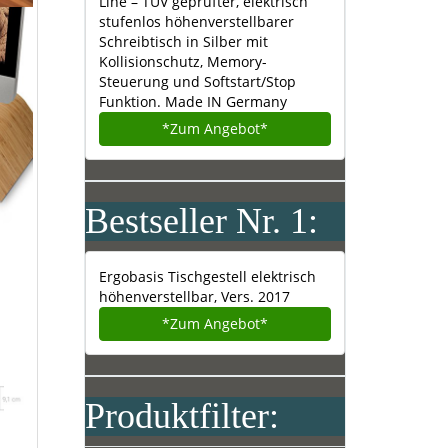
Line – TÜV geprüfter, elektrisch
stufenlos höhenverstellbarer
Schreibtisch in Silber mit
Kollisionschutz, Memory-
Steuerung und Softstart/Stop
Funktion. Made IN Germany
*Zum
Angebot*
Bestseller Nr. 1:
Ergobasis Tischgestell elektrisch
höhenverstellbar, Vers. 2017
*Zum
Angebot*
Produktfilter: