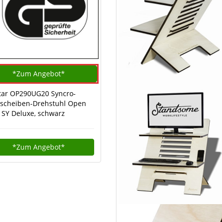
*Zum
Angebot*
tar OP290UG20 Syncro-
scheiben-Drehstuhl Open
t SY Deluxe, schwarz
*Zum
Angebot*