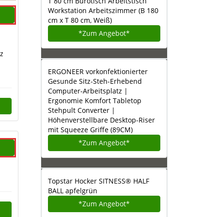
T 80 cm Bürotisch Arbeitstisch
Workstation Arbeitszimmer (B 180
cm x T 80 cm, Weiß)
*Zum
Angebot*
z
s
ERGONEER vorkonfektionierter
Gesunde Sitz-Steh-Erhebend
Computer-Arbeitsplatz |
Ergonomie Komfort Tabletop
Stehpult Converter |
Höhenverstellbare Desktop-Riser
mit Squeeze Griffe (89CM)
*Zum
Angebot*
Topstar Hocker SITNESS® HALF
BALL apfelgrün
*Zum
Angebot*