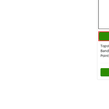
Tops
Band
Poin