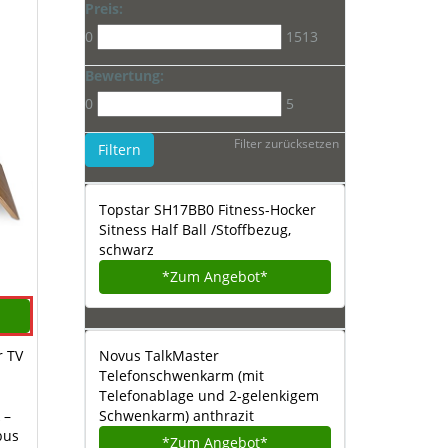
Preis:
0
1513
Bewertung:
0
5
Filter zurücksetzen
Filtern
Topstar SH17BB0 Fitness-Hocker
Sitness Half Ball /Stoffbezug,
schwarz
*Zum
Angebot*
r TV
Novus TalkMaster
Telefonschwenkarm (mit
Telefonablage und 2-gelenkigem
 –
Schwenkarm) anthrazit
bus
*Zum
Angebot*