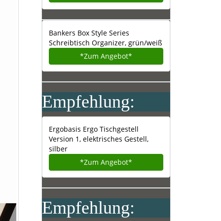
Bankers Box Style Series
Schreibtisch Organizer, grün/weiß
*Zum
Angebot*
Empfehlung:
Ergobasis Ergo Tischgestell
Version 1, elektrisches Gestell,
silber
*Zum
Angebot*
Empfehlung: