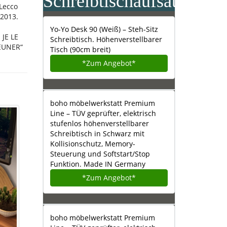
Schreibtischaufsatz:
 Lecco
 2013.
Yo-Yo Desk 90 (Weiß) – Steh-Sitz
 JE LE
Schreibtisch. Höhenverstellbarer
EUNER“
Tisch (90cm breit)
*Zum
Angebot*
boho möbelwerkstatt Premium
Line – TÜV geprüfter, elektrisch
stufenlos höhenverstellbarer
Schreibtisch in Schwarz mit
Kollisionschutz, Memory-
Steuerung und Softstart/Stop
Funktion. Made IN Germany
*Zum
Angebot*
boho möbelwerkstatt Premium