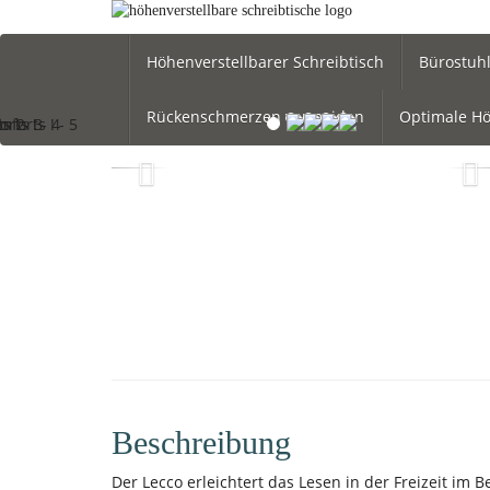
Skip
to
main
Höhenverstellbarer Schreibtisch
Bürostuh
content
Rückenschmerzen vermeiden
Optimale Hö
Beschreibung
Der Lecco erleichtert das Lesen in der Freizeit im 