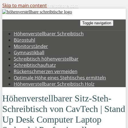
Skip to main content
hoehenverstellbare-schreibtische.com
Toggle navigation
Höhenverstellbarer Schreibtisch
Bürostuhl
Monitorständer
Gymnastikball
Schreibtisch höhenverstellbar
Schreibtischaufsatz
Rückenschmerzen vermeiden
Optimale Höhe eines Stehtisches ermitteln
Höhenverstellbarer Schreibtisch Holz
Höhenverstellbarer Sitz-Steh-
Schreibtisch von CavTech | Stand
Up Desk Computer Laptop