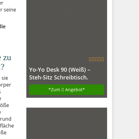
er
r seine
die
e zu
t?
Yo-Yo Desk 90 (Weiß) –
Steh-Sitz Schreibtisch.
 sie
örper
Höhenverstellbarer Tisch
*Zum
Angebot*
s
(90cm breit)
e
röße
e
Grund
sfläche
öße