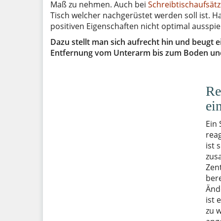
Maß zu nehmen. Auch bei
Schreibtischaufsät
Tisch welcher nachgerüstet werden soll ist. H
positiven Eigenschaften nicht optimal ausspiel
Dazu stellt man sich aufrecht hin und beugt
Entfernung vom Unterarm bis zum Boden und h
Re
ei
Ein 
rea
ist 
zus
Zen
ber
Ände
ist 
zu w