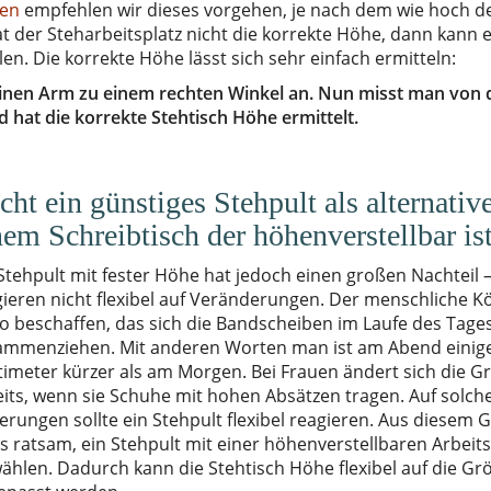
zen
empfehlen wir dieses vorgehen, je nach dem wie hoch d
at der Steharbeitsplatz nicht die korrekte Höhe, dann kann e
en. Die korrekte Höhe lässt sich sehr einfach ermitteln:
 einen Arm zu einem rechten Winkel an. Nun misst man von 
at die korrekte Stehtisch Höhe ermittelt.
cht ein günstiges Stehpult als alternativ
nem Schreibtisch der höhenverstellbar is
Stehpult mit fester Höhe hat jedoch einen großen Nachteil –
gieren nicht flexibel auf Veränderungen. Der menschliche K
so beschaffen, das sich die Bandscheiben im Laufe des Tage
ammenziehen. Mit anderen Worten man ist am Abend einig
timeter kürzer als am Morgen. Bei Frauen ändert sich die G
eits, wenn sie Schuhe mit hohen Absätzen tragen. Auf solch
rungen sollte ein Stehpult flexibel reagieren. Aus diesem 
es ratsam, ein Stehpult mit einer höhenverstellbaren Arbeit
ählen. Dadurch kann die Stehtisch Höhe flexibel auf die Gr