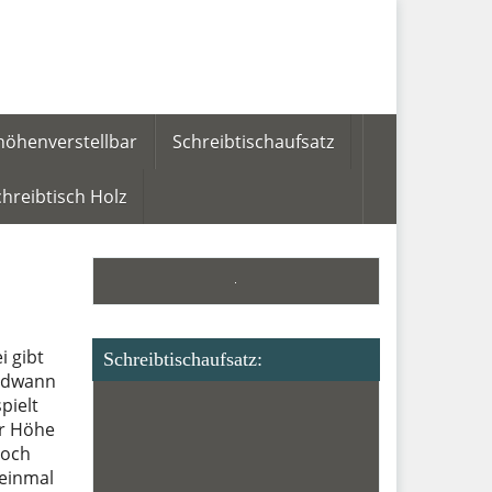
höhenverstellbar
Schreibtischaufsatz
hreibtisch Holz
i gibt
Schreibtischaufsatz:
endwann
pielt
er Höhe
doch
 einmal