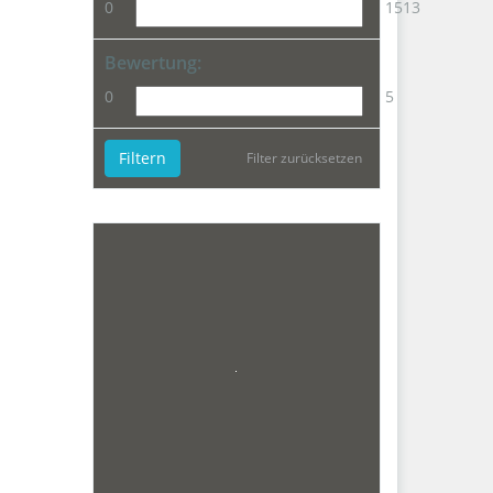
0
1513
Bewertung:
0
5
Filtern
Filter zurücksetzen