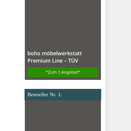
boho möbelwerkstatt
Premium Line – TÜV
geprüfter, elektrisch
*Zum
Angebot*
stufenlos
höhenverstellbarer
Schreibtisch in Silber mit
Bestseller Nr. 1:
Kollisionschutz, Memory-
Steuerung und
Softstart/Stop Funktion.
Made IN Germany