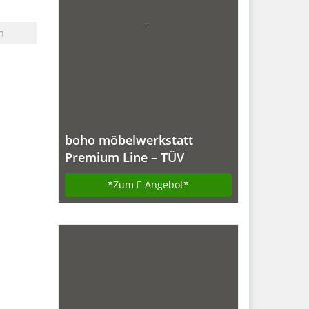
n
boho möbelwerkstatt
Premium Line – TÜV
geprüfter, elektrisch
*Zum
Angebot*
stufenlos
höhenverstellbarer
Schreibtisch in Schwarz mit
Kollisionschutz, Memory-
Steuerung und
Softstart/Stop Funktion.
Made IN Germany