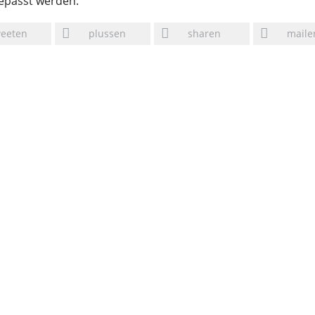
epasst werden.
weeten
plussen
sharen
maile