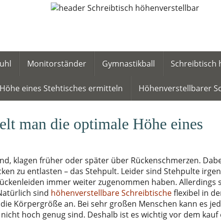
uhl
Monitorständer
Gymnastikball
Schreibtisch 
Höhe eines Stehtisches ermitteln
Höhenverstellbarer Sc
elt man die optimale Höhe eines
sind, klagen früher oder später über Rückenschmerzen. Dabe
ken zu entlasten – das Stehpult. Leider sind Stehpulte irg
ückenleiden immer weiter zugenommen haben. Allerdings s
Natürlich sind
höhenverstellbare Schreibtische
flexibel in d
n die Körpergröße an. Bei sehr großen Menschen kann es je
icht hoch genug sind. Deshalb ist es wichtig vor dem kauf