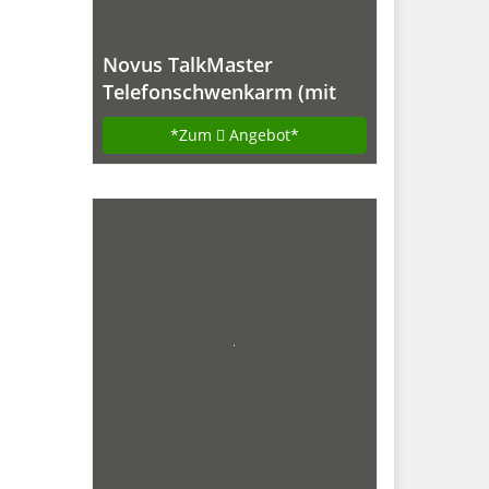
Novus TalkMaster
Telefonschwenkarm (mit
Telefonablage und 2-
*Zum
Angebot*
gelenkigem Schwenkarm)
anthrazit