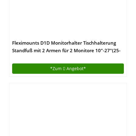
Fleximounts D1D Monitorhalter Tischhalterung
Standfuß mit 2 Armen für 2 Monitore 10″-27″(25-
68cm) LCD LED TV Bildschirme Flachbildschirm,
Belastbarkeit:10 kg/pro Monitor, neigbar,
*Zum
Angebot*
schwenkbar 360°, höhenverstellbar