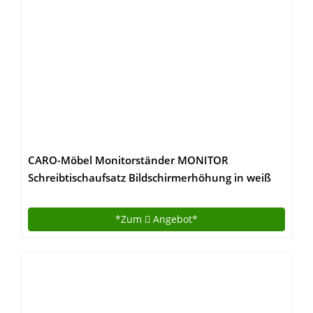
CARO-Möbel Monitorständer MONITOR
Schreibtischaufsatz Bildschirmerhöhung in weiß
50 x 10 x 27 cm (B x H x T)
*Zum
Angebot*