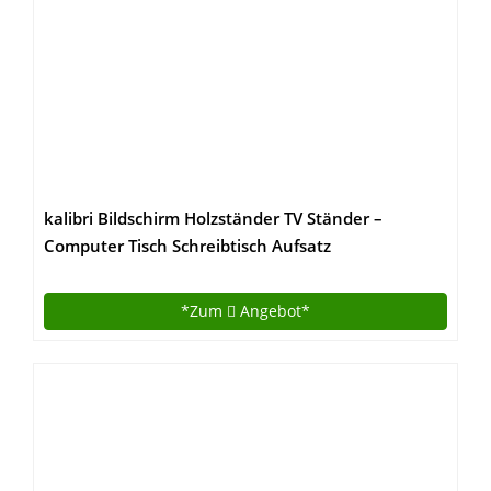
kalibri Bildschirm Holzständer TV Ständer –
Computer Tisch Schreibtisch Aufsatz
Monitorständer Desktop Bank –
Schreibtischaufsatz aus Walnussholz
*Zum
Angebot*