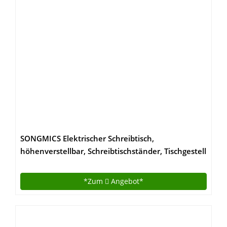
SONGMICS Elektrischer Schreibtisch,
höhenverstellbar, Schreibtischständer, Tischgestell
mit Motor, 140 x 70 x (73-114) cm, Stahl,
vintagebraun-schwarz LSD012B01
*Zum
Angebot*