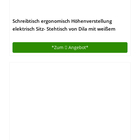
Schreibtisch ergonomisch Höhenverstellung
elektrisch Sitz- Stehtisch von Dila mit weißem
Tischgestell | Büroschreibtisch Büromöbel
Arbeitstisch 160 x 80 cm, Lichtgrau
*Zum
Angebot*