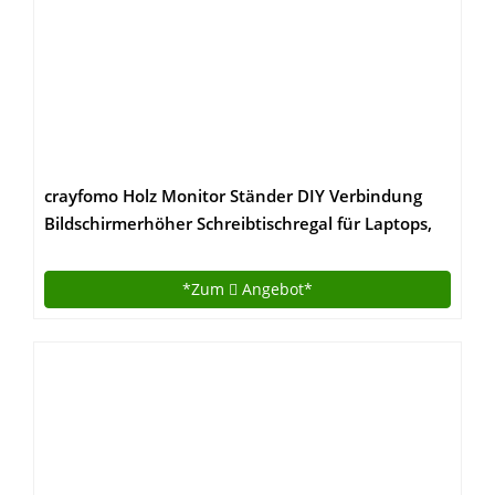
crayfomo Holz Monitor Ständer DIY Verbindung
Bildschirmerhöher Schreibtischregal für Laptops,
Drucker Oder Monitor, iMac, LCD TV
Geräte,Schreibtisch Organizer mit Zusätzlicher
*Zum
Angebot*
Stauraum