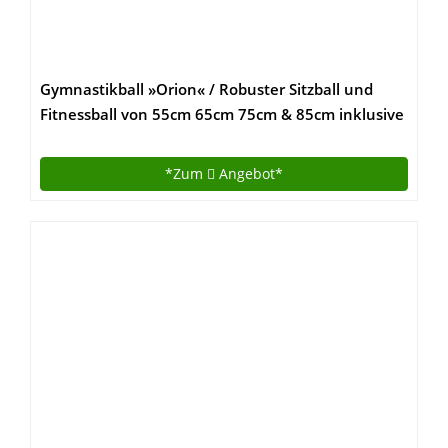
Gymnastikball »Orion« / Robuster Sitzball und
Fitnessball von 55cm 65cm 75cm & 85cm inklusive
Ballpumpe! / 65 cm / schwarz
*Zum
Angebot*