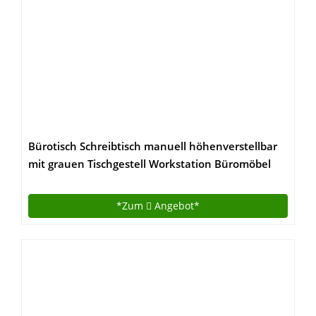
Bürotisch Schreibtisch manuell höhenverstellbar
mit grauen Tischgestell Workstation Büromöbel
Arbeitstisch Produktionstisch (140 x 80 cm, Buche)
*Zum
Angebot*