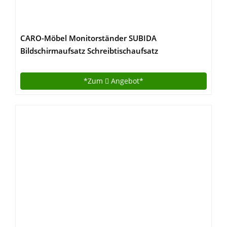
CARO-Möbel Monitorständer SUBIDA
Bildschirmaufsatz Schreibtischaufsatz
Bildschirmerhöhung mit Ablagefach, in
buchefarben
*Zum
Angebot*