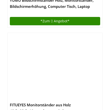
YUMU Bildschirmständer Holz, Monitorständer,
Bildschirmerhöhung, Computer Tisch, Laptop
Tisch, Schreibtischaufsatz, Desktop organizer für
Büro und Studierenden in Schwarz MY1005
*Zum
Angebot*
FITUEYES Monitorständer aus Holz