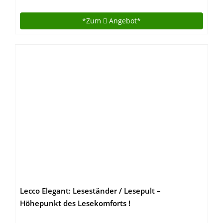
Stehpult | Professionelle Workstation Für
Gesundes Arbeiten| 3 Jahre Herstellergarantie |
*Zum
Angebot*
Modell: EI-01
Lecco Elegant: Leseständer / Lesepult –
Höhepunkt des Lesekomforts !