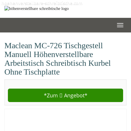
Skip
hoehenverstellbare-schreibtische.com
to
main
content
Toggl
navig
Maclean MC-726 Tischgestell
Manuell Höhenverstellbare
Arbeitstisch Schreibtisch Kurbel
Ohne Tischplatte
*Zum
Angebot*