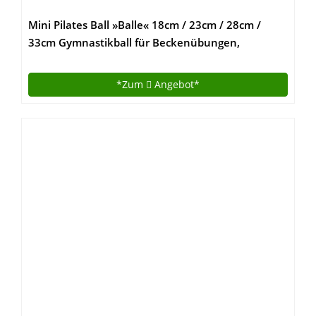
Mini Pilates Ball »Balle« 18cm / 23cm / 28cm /
33cm Gymnastikball für Beckenübungen,
Stärkung der Bauchmuskulatur und partielle
Massage. grün / 23cm
*Zum
Angebot*