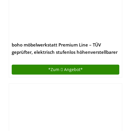
boho möbelwerkstatt Premium Line – TÜV
geprüfter, elektrisch stufenlos höhenverstellbarer
Schreibtisch in Schwarz mit Kollisionschutz,
Memory-Steuerung und Softstart/Stop Funktion.
*Zum
Angebot*
Made IN Germany