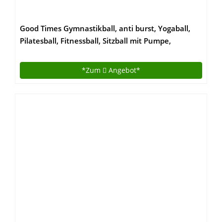
Good Times Gymnastikball, anti burst, Yogaball,
Pilatesball, Fitnessball, Sitzball mit Pumpe,
rutschfest, berstsicher (65cm Hellgrün)
*Zum
Angebot*