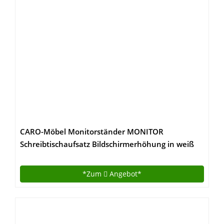
CARO-Möbel Monitorständer MONITOR
Schreibtischaufsatz Bildschirmerhöhung in weiß
50 x 10 x 27 cm (B x H x T)
*Zum
Angebot*