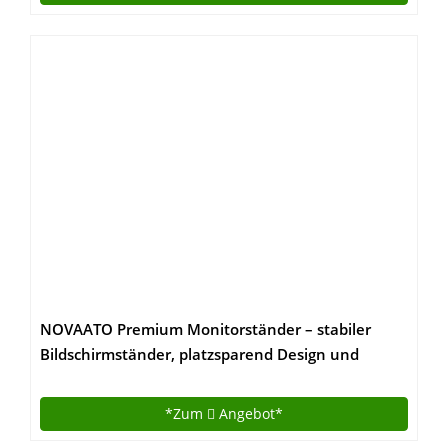
NOVAATO Premium Monitorständer – stabiler
Bildschirmständer, platzsparend Design und
Höhenverstellbarkeit sorgen für die ideale Monitor
Höhe
*Zum
Angebot*