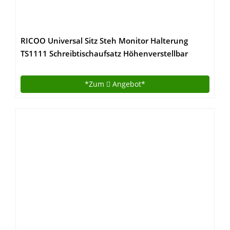
RICOO Universal Sitz Steh Monitor Halterung
TS1111 Schreibtischaufsatz Höhenverstellbar
Ergonomie Gasfeder Ultra Flach Bildschirm
Monitorstand Weiss Silber
*Zum
Angebot*