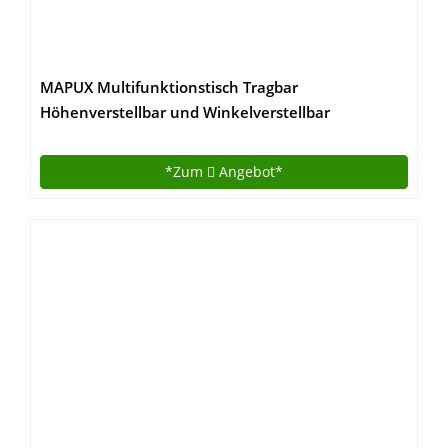
MAPUX Multifunktionstisch Tragbar
Höhenverstellbar und Winkelverstellbar
Laptoptisch Laptopständer Betttisch
NoteBooktisch Bücherständer für Sofa, Bett,
*Zum
Angebot*
Terrasse, Balkon, Garten usw.