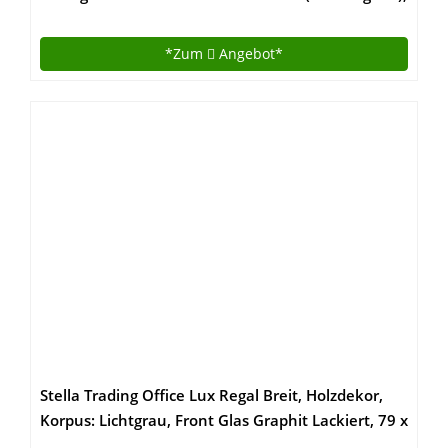
grün, 38, 491400
*Zum
Angebot*
Stella Trading Office Lux Regal Breit, Holzdekor,
Korpus: Lichtgrau, Front Glas Graphit Lackiert, 79 x
220 x 35 cm