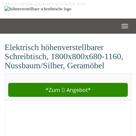
Skip
hoehenverstellbare-schreibtische.com
to
main
content
Toggl
navig
Elektrisch höhenverstellbarer
Schreibtisch, 1800x800x680-1160,
Nussbaum/Silber, Geramöbel
*Zum
Angebot*