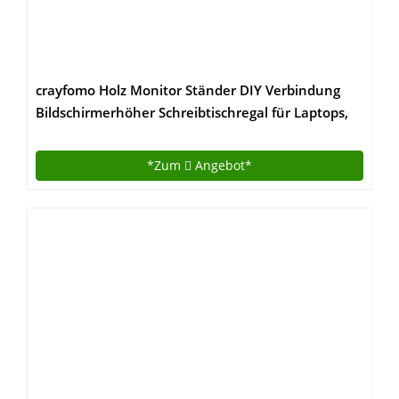
crayfomo Holz Monitor Ständer DIY Verbindung
Bildschirmerhöher Schreibtischregal für Laptops,
Drucker Oder Monitor, iMac, LCD TV
Geräte,Schreibtisch Organizer mit Zusätzlicher
*Zum
Angebot*
Stauraum