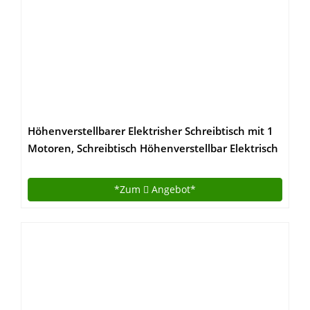
Höhenverstellbarer Elektrisher Schreibtisch mit 1
Motoren, Schreibtisch Höhenverstellbar Elektrisch
Standing Desk mit 120 x 60 cm Holz Tischplatte
Stehschreibtisch Mit Speicher-Steuerung
*Zum
Angebot*