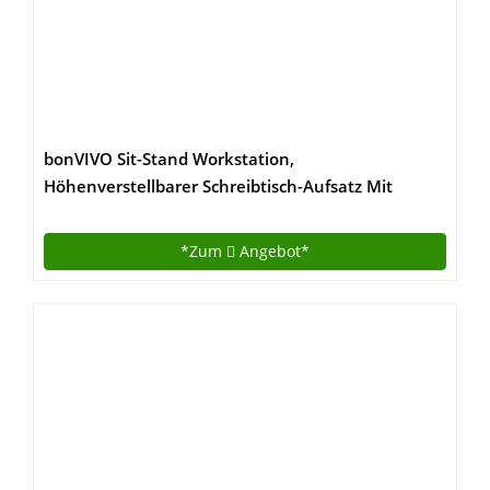
bonVIVO Sit-Stand Workstation,
Höhenverstellbarer Schreibtisch-Aufsatz Mit
Integrierter Gasfeder, Sitz-Steh-Schreibtisch
Aufsatz Für Bürotisch & Computertisch, Stehtisch
*Zum
Angebot*
Schreibtisch Erhöhung, Schwarz