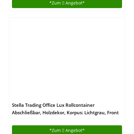
Schreibtischaufsatz aus Walnussholz
*Zum
Angebot*
Stella Trading Office Lux Rollcontainer
Abschließbar, Holzdekor, Korpus: Lichtgrau, Front
Glas Graphit Lackiert, 40 x 56 x 40 cm
*Zum
Angebot*