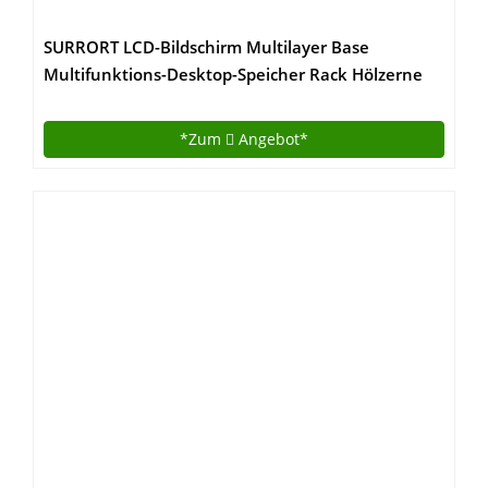
SURRORT LCD-Bildschirm Multilayer Base
Multifunktions-Desktop-Speicher Rack Hölzerne
Größe 97 * 20 * 28cm ( Farbe : 2# )
*Zum
Angebot*