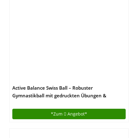
Active Balance Swiss Ball – Robuster
Gymnastikball mit gedruckten Übungen &
Trainings-eBuch – Der beste Trainingsball für Yoga,
Stabilitätsübungen & Pilates. Auch als Sitzball
*Zum
Angebot*
verwendbar