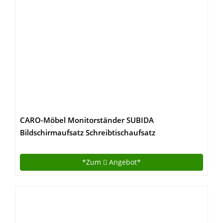
CARO-Möbel Monitorständer SUBIDA
Bildschirmaufsatz Schreibtischaufsatz
Bildschirmerhöhung mit Ablagefach, in
buchefarben
*Zum
Angebot*