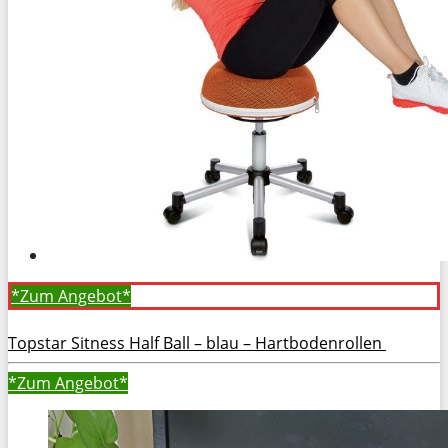
*Zum
Angebot*
Topstar Sitness Half Ball – blau – Hartbodenrollen
*Zum
Angebot*