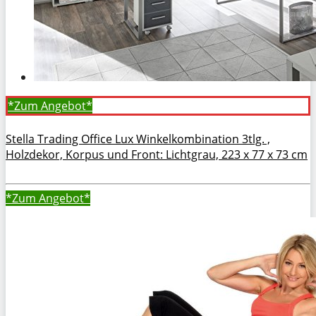
*Zum
Angebot*
Stella Trading Office Lux Winkelkombination 3tlg. ,
Holzdekor, Korpus und Front: Lichtgrau, 223 x 77 x 73 cm
*Zum
Angebot*