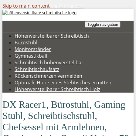
Skip to main content
hoehenverstellbare-schreibtische.com
Toggle navigation
Höhenverstellbarer Schreibtisch
Bürostuhl
Monitorständer
Gymnastikball
Schreibtisch höhenverstellbar
Schreibtischaufsatz
Rückenschmerzen vermeiden
Optimale Höhe eines Stehtisches ermitteln
Höhenverstellbarer Schreibtisch Holz
DX Racer1, Bürostuhl, Gaming
Stuhl, Schreibtischstuhl,
Chefsessel mit Armlehnen,