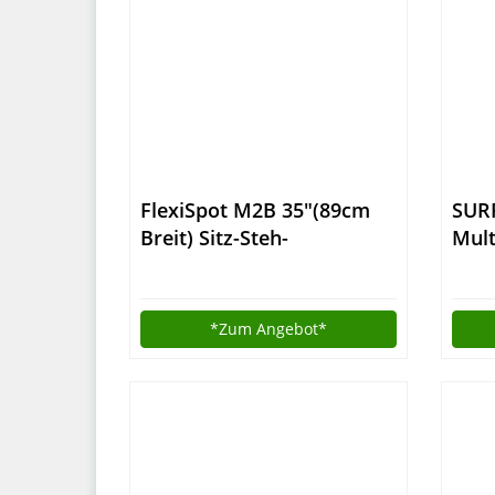
FlexiSpot M2B 35″(89cm
SUR
Breit) Sitz-Steh-
Mult
Schreibtisch
Mult
Steharbeitsplatz
Spei
Computertisch schwarz
Größ
*Zum
Angebot*
Neu
Farb