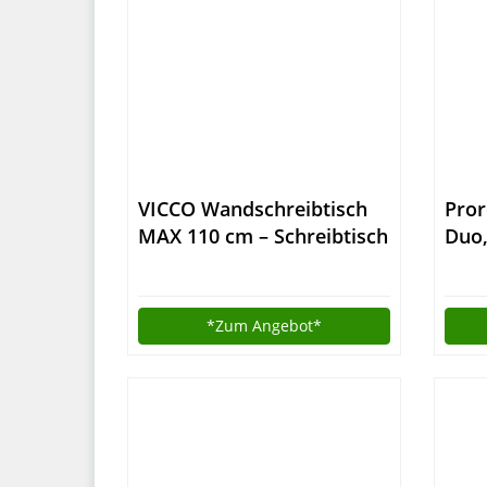
VICCO Wandschreibtisch
Pror
MAX 110 cm – Schreibtisch
Duo,
Wandschrank Wandtisch
ein
Bürotisch Arbeitstisch für
PC Computer – 3 Dekore
*Zum
Angebot*
(Weiß)