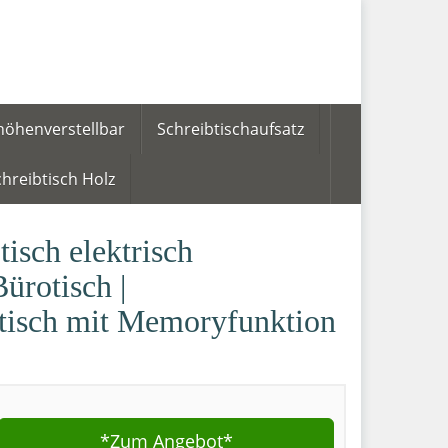
höhenverstellbar
Schreibtischaufsatz
hreibtisch Holz
sch elektrisch
Bürotisch |
btisch mit Memoryfunktion
*Zum
Angebot*