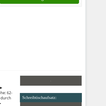
 ►
he: 62-
Schreibtischaufsatz:
 durch
 ►