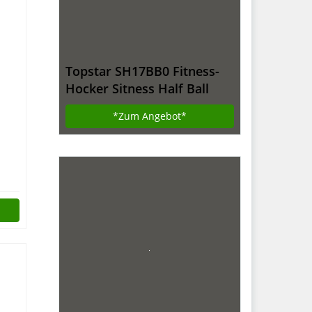
Topstar SH17BB0 Fitness-
Hocker Sitness Half Ball
/Stoffbezug, schwarz
*Zum
Angebot*
k