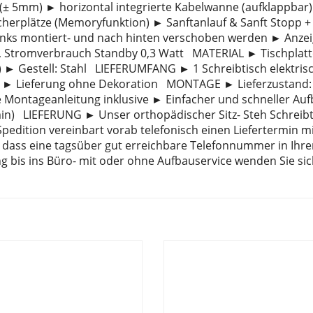
(± 5mm) ► horizontal integrierte Kabelwanne (aufklappbar)
erplätze (Memoryfunktion) ► Sanftanlauf & Sanft Stopp +
 links montiert- und nach hinten verschoben werden ► Anze
s, Stromverbrauch Standby 0,3 Watt MATERIAL ► Tischplatt
 ► Gestell: Stahl LIEFERUMFANG ► 1 Schreibtisch elektris
 ► Lieferung ohne Dekoration MONTAGE ► Lieferzustand: 
e Montageanleitung inklusive ► Einfacher und schneller Au
min) LIEFERUNG ► Unser orthopädischer Sitz- Steh Schreibt
 Spedition vereinbart vorab telefonisch einen Liefertermin m
 dass eine tagsüber gut erreichbare Telefonnummer in Ihre
ung bis ins Büro- mit oder ohne Aufbauservice wenden Sie sic