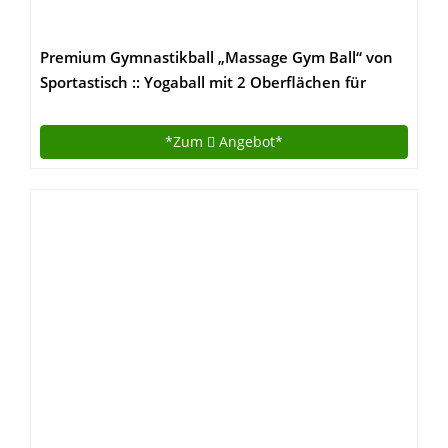
Premium Gymnastikball „Massage Gym Ball“ von
Sportastisch :: Yogaball mit 2 Oberflächen für
ideales Fitnesstraining :: Farbe: BLAU :: INKLUSIVE
Fußpumpe :: Durchmesser 65cm :: mit Noppen für
*Zum
Angebot*
angenehmen Massageeffekt :: max. Belastung bis
zu 250 kg :: kostenloses eBook :: geprüfte
Markenqualität :: ideal für Einsteiger oder Profis ::
Exklusives Design :: Perfekt geeignet für Zuhause
oder im Büro :: inklusive 3 Jahren Sportastisch
Produktgarantie