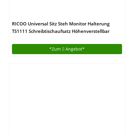
RICOO Universal Sitz Steh Monitor Halterung
TS1111 Schreibtischaufsatz Höhenverstellbar
Ergonomie Gasfeder Ultra Flach Bildschirm
Monitorstand Weiss Silber
*Zum
Angebot*