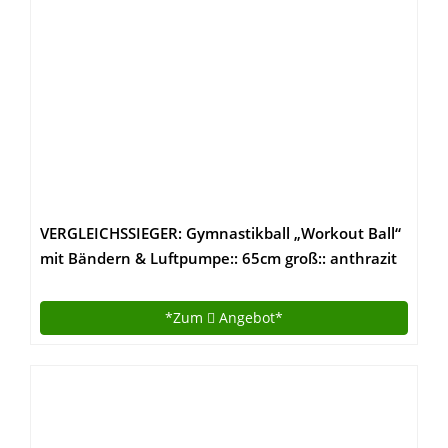
VERGLEICHSSIEGER: Gymnastikball „Workout Ball“
mit Bändern & Luftpumpe:: 65cm groß:: anthrazit
:: BONUS eBook :: mit Boden ring statt Stuhl ::
ideal für Schwangerschaft oder Kinder :: 3 Jahre
*Zum
Angebot*
Garantie