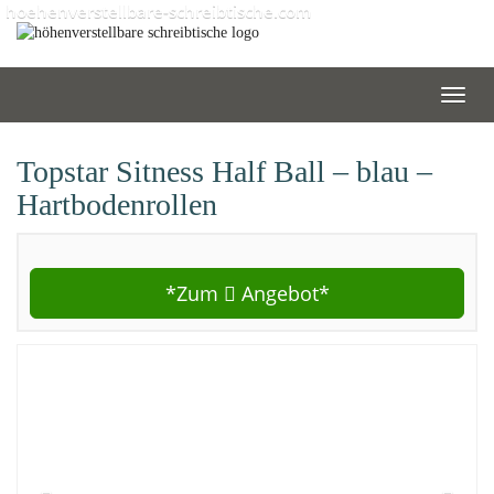
Skip
hoehenverstellbare-schreibtische.com
to
main
content
Toggl
navig
Topstar Sitness Half Ball – blau –
Hartbodenrollen
*Zum
Angebot*