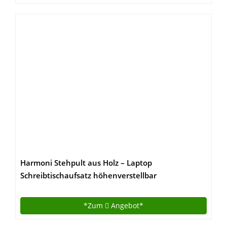
Harmoni Stehpult aus Holz – Laptop
Schreibtischaufsatz höhenverstellbar
Computertisch – Ständer für Tisch Erhöhung Büro
Home Office
*Zum
Angebot*