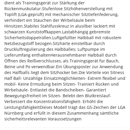
dient als Trainingsgerät zur Stärkung der
Rückenmuskulatur.Stufenlose Sitzhöhenverstellung mit
Toplift (LGA-geprüft) mit mechanischer Sitztiefenfederung,
verhindert ein Stauchen der Wirbelsäule beim
Hinsitzen.Stabiles Stahlfusskreuz in alusilber lackiert mit
schwarzen Kunststoffkappen.Lastabhängig gebremste
Sicherheitsdoppelrollen.Luftgefüllter Halbball mit robustem
Netzbezugstoff bezogen.Sitzhärte einstellbar durch
Druckluftregulierung des Halbballes; Luftpumpe im
Lieferumfang enthaltenHerausnehmbarer Halbball durch
Öffnen des Reißverschlusses, als Trainingsgerät für Bauch,
Beine und Po verwendbar.Ein Übungsposter zur Anwendung
des Halfballs liegt dem Sitzhocker bei.Die Vorteile von Sitness
Half Ball- Unzählige Einsatzmöglichkeiten- Extrem flexibel und
mobil- Keine Ermüdung beim Sitzen- Trainiert Rücken und
Wirbelsäule- Entlastet die Bandscheiben- Garantiert
Bewegungsfreiheit im Sitzen- Belebt den Blutkreislauf-
Verbessert die Konzentrationsfähigkeit- Erhöht die
LeistungsfähigkeitDieses Modell trägt das GS-Zeichen der LGA
Nürnberg und erfüllt in diesem Zusammenhang sämtliche
sicherheitsrelevanten Voraussetzungen