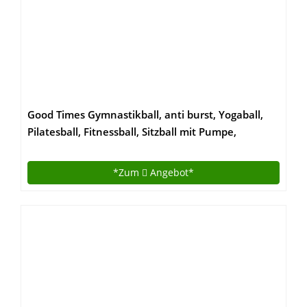
Good Times Gymnastikball, anti burst, Yogaball,
Pilatesball, Fitnessball, Sitzball mit Pumpe,
rutschfest, berstsicher (65cm Hellgrün)
*Zum
Angebot*