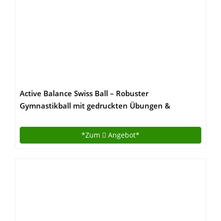
Active Balance Swiss Ball – Robuster
Gymnastikball mit gedruckten Übungen &
Trainings-eBuch – Der beste Trainingsball für Yoga,
Stabilitätsübungen & Pilates. Auch als Sitzball
*Zum
Angebot*
verwendbar