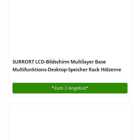
SURRORT LCD-Bildschirm Multilayer Base
Multifunktions-Desktop-Speicher Rack Hölzerne
Größe 97 * 20 * 28cm ( Farbe : 2# )
*Zum
Angebot*