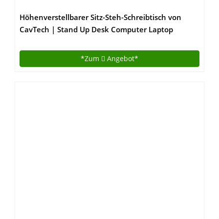
Höhenverstellbarer Sitz-Steh-Schreibtisch von
CavTech | Stand Up Desk Computer Laptop
Stehpult | Professionelle Workstation Für
Gesundes Arbeiten| 3 Jahre Herstellergarantie |
*Zum
Angebot*
Modell: EI-01