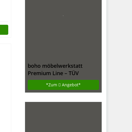
boho möbelwerkstatt
Premium Line – TÜV
geprüfter, elektrisch
*Zum
Angebot*
stufenlos
höhenverstellbarer
Schreibtisch in Schwarz mit
Kollisionschutz, Memory-
Steuerung und
Softstart/Stop Funktion.