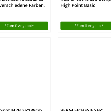
verschiedene Farben,
High Point Basic
lusive Handpumpe
silber/ahorn
*Zum
Angebot*
*Zum
Angebot*
iSpot M2B 35″(89cm
VERGLEICHSSIEGER: