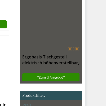
iten
Ergobasis Tischgestell
elektrisch höhenverstellbar,
Vers. 2017
*Zum
Angebot*
Produktfilter:
ult
Preis: