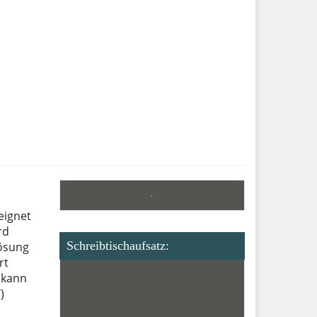
eignet
rd
Schreibtischaufsatz:
Lösung
rt
n kann
)