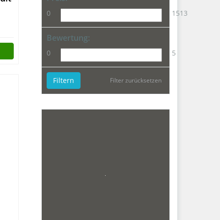
0
1513
Bewertung:
0
5
Filtern
Filter zurücksetzen