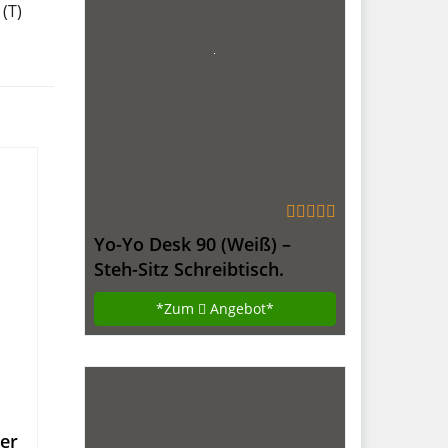
(T)
Yo-Yo Desk 90 (Weiß) –
Steh-Sitz Schreibtisch.
Höhenverstellbarer Tisch
*Zum
Angebot*
(90cm breit)
er