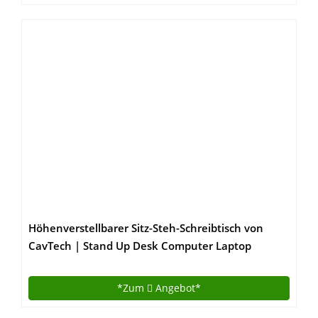
Höhenverstellbarer Sitz-Steh-Schreibtisch von
CavTech | Stand Up Desk Computer Laptop
Stehpult | Professionelle Workstation Für
Gesundes Arbeiten| 3 Jahre Herstellergarantie |
*Zum
Angebot*
Modell: EI-01