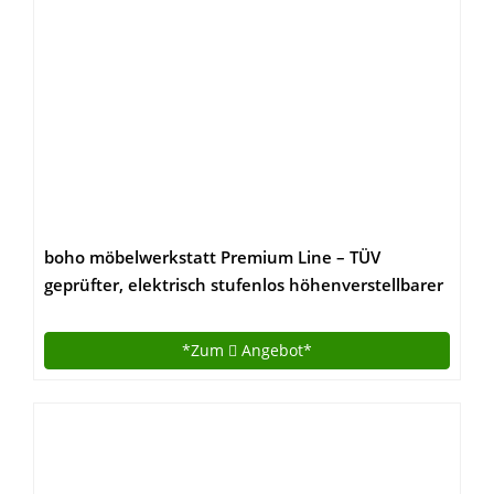
boho möbelwerkstatt Premium Line – TÜV
geprüfter, elektrisch stufenlos höhenverstellbarer
Schreibtisch in Schwarz mit Kollisionschutz,
Memory-Steuerung und Softstart/Stop Funktion.
*Zum
Angebot*
Made IN Germany