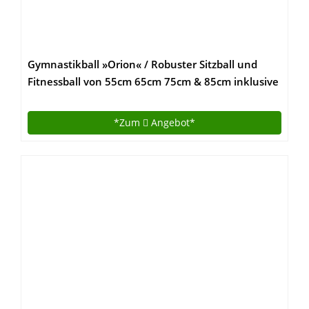
Gymnastikball »Orion« / Robuster Sitzball und
Fitnessball von 55cm 65cm 75cm & 85cm inklusive
Ballpumpe! / 65 cm / schwarz
*Zum
Angebot*