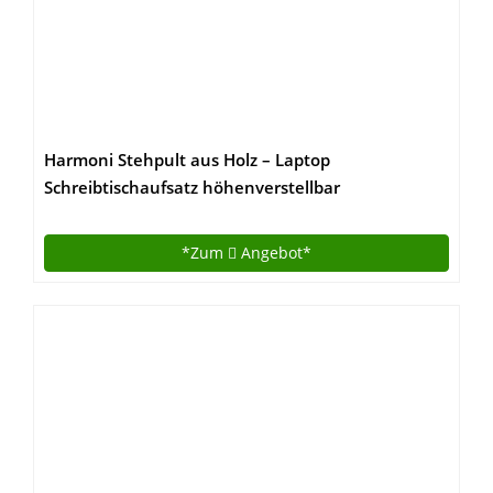
Harmoni Stehpult aus Holz – Laptop
Schreibtischaufsatz höhenverstellbar
Computertisch – Ständer für Tisch Erhöhung Büro
Home Office
*Zum
Angebot*