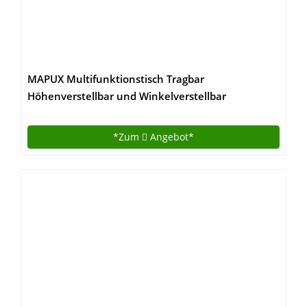
MAPUX Multifunktionstisch Tragbar
Höhenverstellbar und Winkelverstellbar
Laptoptisch Laptopständer Betttisch
NoteBooktisch Bücherständer für Sofa, Bett,
*Zum
Angebot*
Terrasse, Balkon, Garten usw.