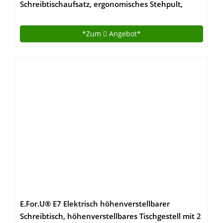
Schreibtischaufsatz, ergonomisches Stehpult,
nachhaltiger Sitz Steh Arbeitsplatz, Laptopständer
aus Holz weiß
*Zum
Angebot*
E.For.U® E7 Elektrisch höhenverstellbarer
Schreibtisch, höhenverstellbares Tischgestell mit 2