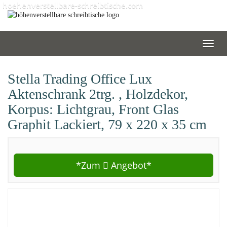
Skip
hoehenverstellbare-schreibtische.com
to
main
content
Toggl
navig
Stella Trading Office Lux
Aktenschrank 2trg. , Holzdekor,
Korpus: Lichtgrau, Front Glas
Graphit Lackiert, 79 x 220 x 35 cm
*Zum
Angebot*