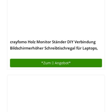
crayfomo Holz Monitor Ständer DIY Verbindung
Bildschirmerhöher Schreibtischregal für Laptops,
Drucker Oder Monitor, iMac, LCD TV
Geräte,Schreibtisch Organizer mit Zusätzlicher
*Zum
Angebot*
Stauraum