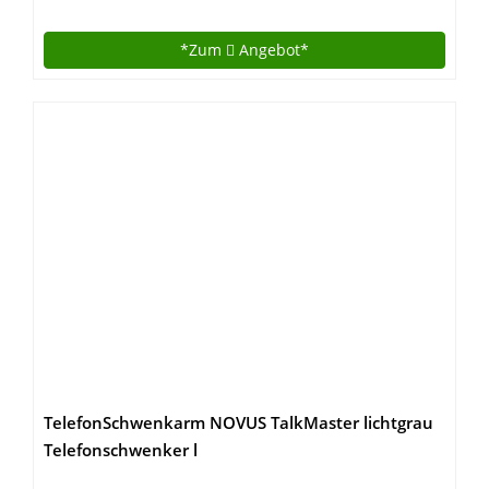
Motoren, 2-Fach-Teleskop, Memory-Steuerung
(Weiß), mit 140×80 cm Tischplatte (Buche)
*Zum
Angebot*
TelefonSchwenkarm NOVUS TalkMaster lichtgrau
Telefonschwenker l