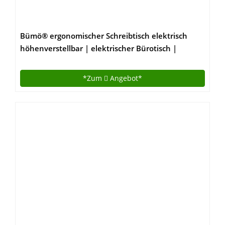
Bümö® ergonomischer Schreibtisch elektrisch
höhenverstellbar | elektrischer Bürotisch |
höhenverstellbarer Büroschreibtisch mit
Memoryfunktion in Rechteck: 160×80 cm Weiß
*Zum
Angebot*