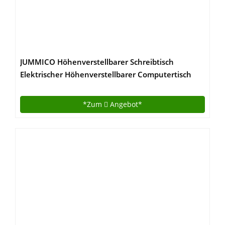
JUMMICO Höhenverstellbarer Schreibtisch
Elektrischer Höhenverstellbarer Computertisch
mit 140 x 70 cm Holz Tischplatte Stehschreibtisch
Mit Speicher-Steuerung (Nussbaum)
*Zum
Angebot*