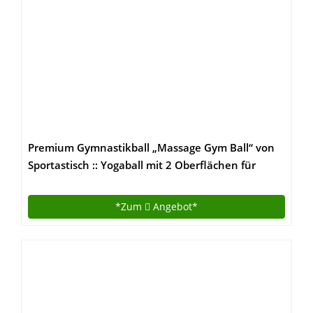
Premium Gymnastikball „Massage Gym Ball“ von
Sportastisch :: Yogaball mit 2 Oberflächen für
ideales Fitnesstraining :: Farbe: BLAU :: INKLUSIVE
Fußpumpe :: Durchmesser 65cm :: mit Noppen für
*Zum
Angebot*
angenehmen Massageeffekt :: max. Belastung bis
zu 250 kg :: kostenloses eBook :: geprüfte
Markenqualität :: ideal für Einsteiger oder Profis ::
Exklusives Design :: Perfekt geeignet für Zuhause
oder im Büro :: inklusive 3 Jahren Sportastisch
Produktgarantie