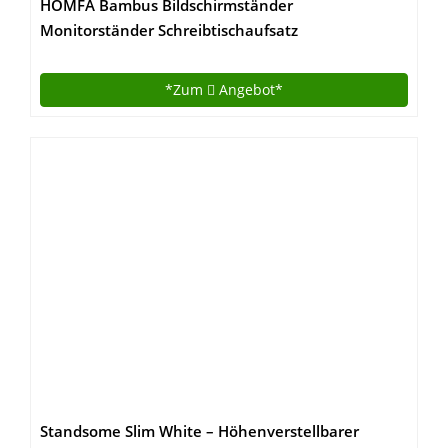
HOMFA Bambus Bildschirmständer
Monitorständer Schreibtischaufsatz
Bildschirmerhöher als Desktop Organizer Ständer
mit Zusätzlicher Stauraum 60*30*8.5cm
*Zum
Angebot*
Standsome Slim White – Höhenverstellbarer