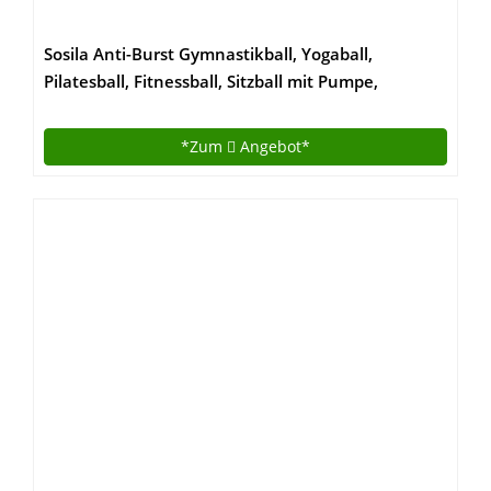
Sosila Anti-Burst Gymnastikball, Yogaball,
Pilatesball, Fitnessball, Sitzball mit Pumpe,
rutschfest, berstsicher von 65cm und 75cm, 150kg
Maximalbelastbarkeit, Pezziball Swissball als
*Zum
Angebot*
Fitness Kleingeräte und Balance Stuhl, ideal für
Rehasport, Balanceübungen,
Koordinationsübungen, Schwarz, Lila, Pink und
Blau (Lila, 65cm)