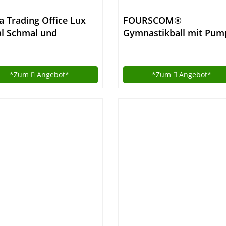
la Trading Office Lux
FOURSCOM®
l Schmal und
Gymnastikball mit Pum
hoch, Holzdekor,
75CM Berstsicher
us: Lichtgrau, Front
Fitnessball Yoga Ball Bl
 Graphit Lackiert, 52 x
*Zum
Angebot*
*Zum
Angebot*
x 35 cm