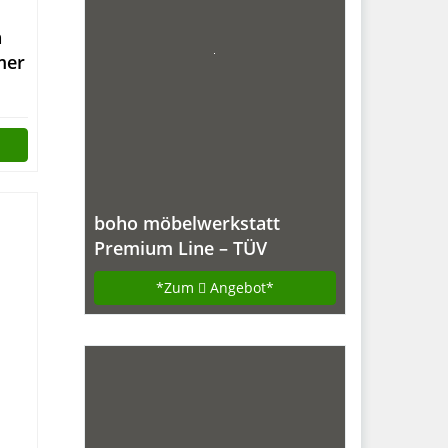
h
mer
boho möbelwerkstatt
Premium Line – TÜV
geprüfter, elektrisch
*Zum
Angebot*
stufenlos
höhenverstellbarer
Schreibtisch in Schwarz mit
Kollisionschutz, Memory-
Steuerung und
Softstart/Stop Funktion.