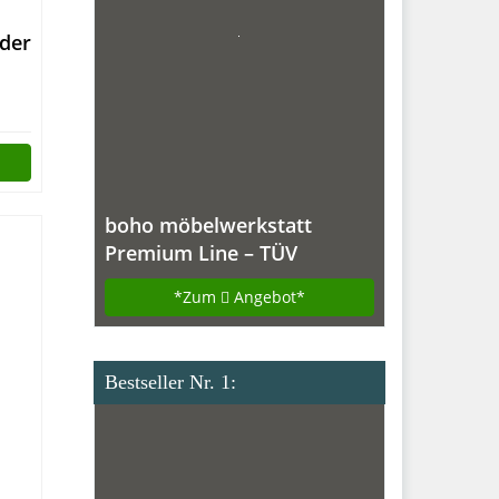
Made IN Germany
nder
boho möbelwerkstatt
Premium Line – TÜV
geprüfter, elektrisch
*Zum
Angebot*
stufenlos
höhenverstellbarer
Schreibtisch in Silber mit
Bestseller Nr. 1:
Kollisionschutz, Memory-
Steuerung und
Softstart/Stop Funktion.
Made IN Germany