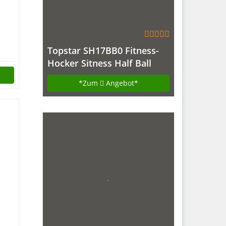
Topstar SH17BB0 Fitness-
Hocker Sitness Half Ball
ie
/Stoffbezug, schwarz
ult
*Zum
Angebot*
eze