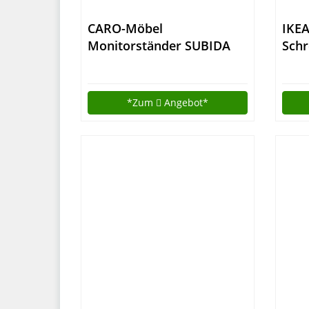
CARO-Möbel
IKE
Monitorständer SUBIDA
Schr
Bildschirmaufsatz
weiß
Schreibtischaufsatz
Bildschirmerhöhung mit
*Zum
Angebot*
Ablagefach, in schwarz