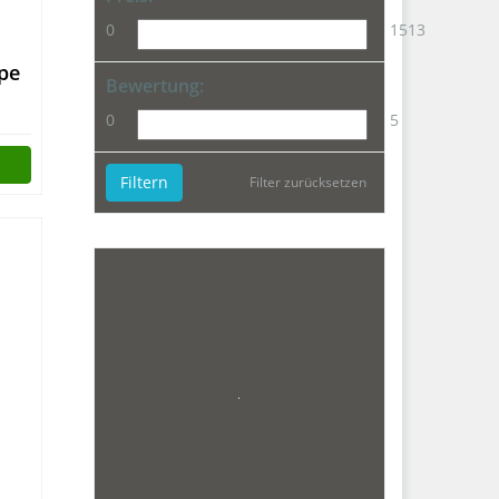
0
1513
pe
Bewertung:
0
5
au
Filtern
Filter zurücksetzen