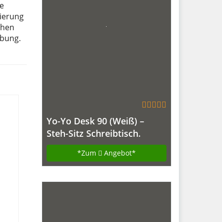
ve
sierung
chen
ibung.
Yo-Yo Desk 90 (Weiß) –
Steh-Sitz Schreibtisch.
Höhenverstellbarer Tisch
*Zum
Angebot*
(90cm breit)