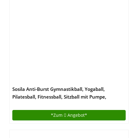
Sosila Anti-Burst Gymnastikball, Yogaball,
Pilatesball, Fitnessball, Sitzball mit Pumpe,
rutschfest, berstsicher von 65cm und 75cm, 150kg
Maximalbelastbarkeit, Pezziball Swissball als
*Zum
Angebot*
Fitness Kleingeräte und Balance Stuhl, ideal für
Rehasport, Balanceübungen,
Koordinationsübungen, Schwarz, Lila, Pink und