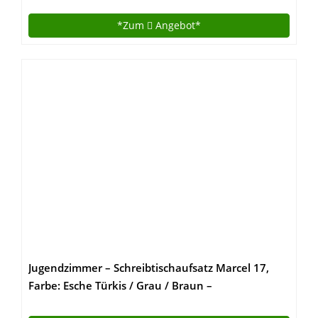
*Zum
Angebot*
Jugendzimmer – Schreibtischaufsatz Marcel 17,
Farbe: Esche Türkis / Grau / Braun –
Abmessungen: 51 x 216 x 39 cm (H x B x T)