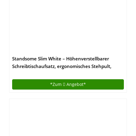
Standsome Slim White – Höhenverstellbarer
Schreibtischaufsatz, ergonomisches Stehpult,
nachhaltiger Sitz Steh Arbeitsplatz, Laptopständer
aus Holz weiß
*Zum
Angebot*