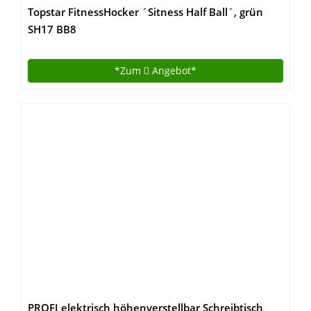
Topstar FitnessHocker ´Sitness Half Ball´, grün
SH17 BB8
*Zum
Angebot*
PROFI elektrisch höhenverstellbar Schreibtisch