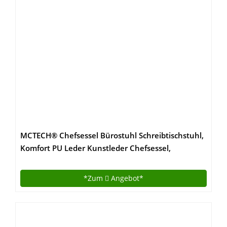
Blau (Lila, 65cm)
MCTECH® Chefsessel Bürostuhl Schreibtischstuhl,
Komfort PU Leder Kunstleder Chefsessel,
Drehstuhl mit Armlehnen, Ergonomisch
Wippfunktion und Höhenverstellbar (Type A,
*Zum
Angebot*
Schwarz-Orange)