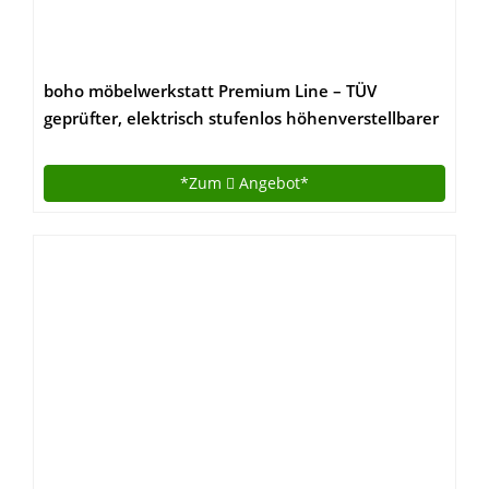
boho möbelwerkstatt Premium Line – TÜV
geprüfter, elektrisch stufenlos höhenverstellbarer
Schreibtisch in Silber mit Kollisionschutz, Memory-
Steuerung und Softstart/Stop Funktion. Made IN
*Zum
Angebot*
Germany