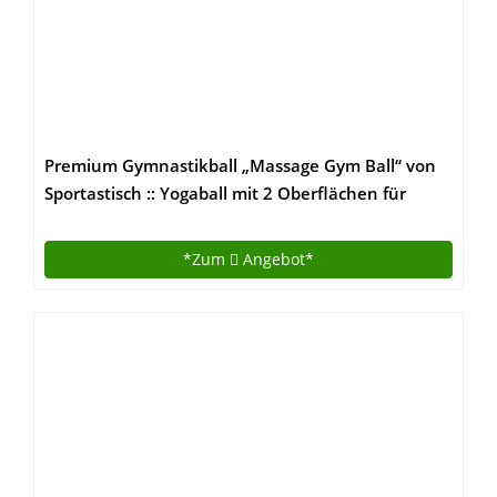
Premium Gymnastikball „Massage Gym Ball“ von
Sportastisch :: Yogaball mit 2 Oberflächen für
ideales Fitnesstraining :: Farbe: BLAU :: INKLUSIVE
Fußpumpe :: Durchmesser 65cm :: mit Noppen für
*Zum
Angebot*
angenehmen Massageeffekt :: max. Belastung bis
zu 250 kg :: kostenloses eBook :: geprüfte
Markenqualität :: ideal für Einsteiger oder Profis ::
Exklusives Design :: Perfekt geeignet für Zuhause
oder im Büro :: inklusive 3 Jahren Sportastisch
Produktgarantie