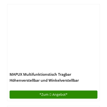
MAPUX Multifunktionstisch Tragbar
Höhenverstellbar und Winkelverstellbar
Laptoptisch Laptopständer Betttisch
NoteBooktisch Bücherständer für Sofa, Bett,
*Zum
Angebot*
Terrasse, Balkon, Garten usw.