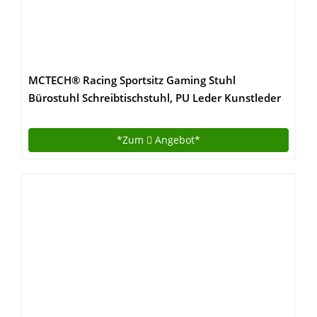
MCTECH® Racing Sportsitz Gaming Stuhl
Bürostuhl Schreibtischstuhl, PU Leder Kunstleder
Chefsessel, Drehstuhl mit Armlehnen,
Ergonomisch Wippfunktion und Höhenverstellbar
*Zum
Angebot*
(Schwarz-rot)