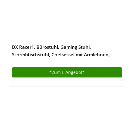
DX Racer1, Bürostuhl, Gaming Stuhl,
Schreibtischstuhl, Chefsessel mit Armlehnen,
Gaming chair, Gestell Nylon, 78 x 124-134 x 52 cm,
Stoffbezug schwarz / rot (62501SR4)
*Zum
Angebot*