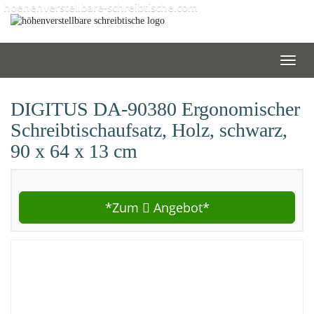
Skip
hoehenverstellbare-schreibtische.com
to
main
content
Toggl
navig
DIGITUS DA-90380 Ergonomischer
Schreibtischaufsatz, Holz, schwarz,
90 x 64 x 13 cm
*Zum
Angebot*