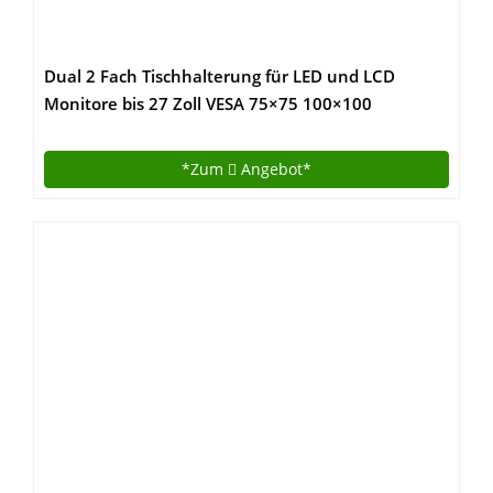
Dual 2 Fach Tischhalterung für LED und LCD
Monitore bis 27 Zoll VESA 75×75 100×100
HALTERUNGSPROFI OFFICE-124 (2 Monitore)
*Zum
Angebot*