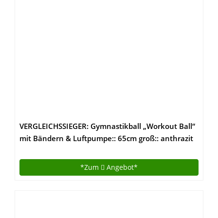
VERGLEICHSSIEGER: Gymnastikball „Workout Ball“
mit Bändern & Luftpumpe:: 65cm groß:: anthrazit
:: BONUS eBook :: mit Boden ring statt Stuhl ::
ideal für Schwangerschaft oder Kinder :: 3 Jahre
*Zum
Angebot*
Garantie