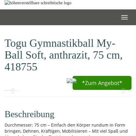
Skip
to
main
Toggl
content
navig
Togu Gymnastikball My-
Ball Soft, anthrazit, 75 cm,
418755
*Zum
Angebot*
Beschreibung
Durchmesser: 75 cm – Einfach den Körper rundum in Form
bringen, Dehnen, Kräftigen, Mobilisieren – Mit viel Spaß und