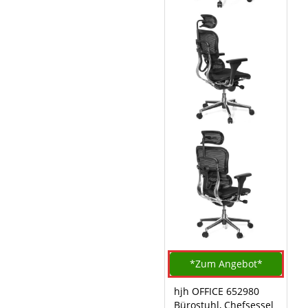
*Zum
Angebot*
hjh OFFICE 652980
Bürostuhl, Chefsessel