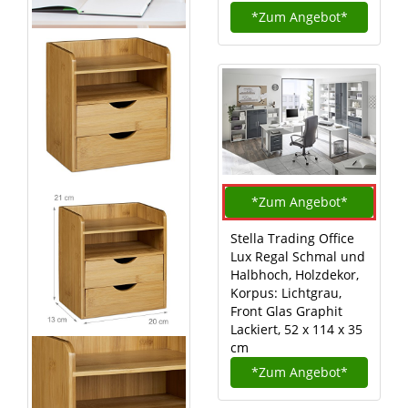
*Zum
Angebot*
*Zum
Angebot*
Stella Trading Office
Lux Regal Schmal und
Halbhoch, Holzdekor,
Korpus: Lichtgrau,
Front Glas Graphit
Lackiert, 52 x 114 x 35
cm
*Zum
Angebot*