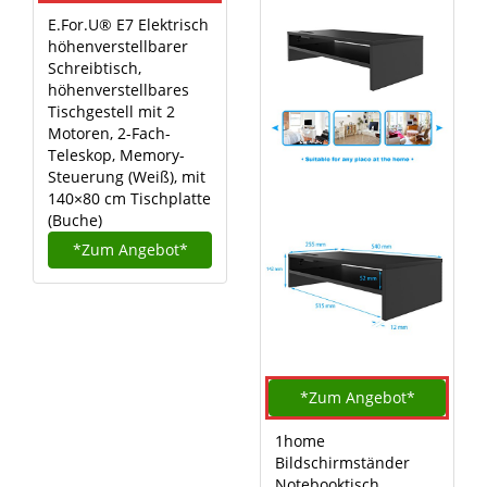
E.For.U® E7 Elektrisch
höhenverstellbarer
Schreibtisch,
höhenverstellbares
Tischgestell mit 2
Motoren, 2-Fach-
Teleskop, Memory-
Steuerung (Weiß), mit
140×80 cm Tischplatte
(Buche)
*Zum
Angebot*
*Zum
Angebot*
1home
Bildschirmständer
Notebooktisch