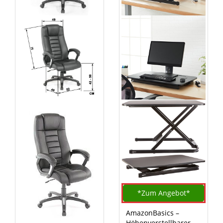
*Zum
Angebot*
AmazonBasics –
Höhenverstellbarer