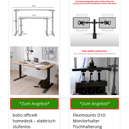
*Zum
Angebot*
*Zum
Angebot*
boho office®
Fleximounts D1D
homedesk – elektrisch
Monitorhalter
stufenlos
Tischhalterung