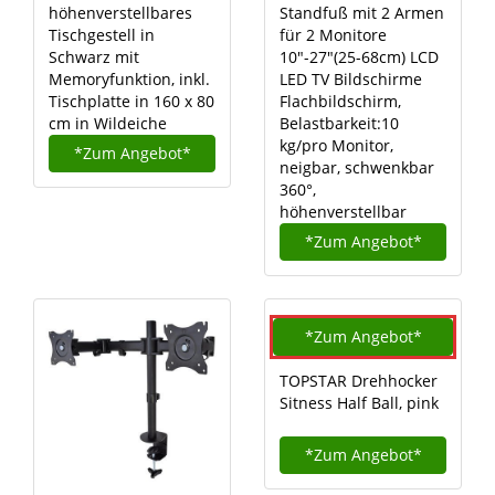
höhenverstellbares
Standfuß mit 2 Armen
Tischgestell in
für 2 Monitore
Schwarz mit
10″-27″(25-68cm) LCD
Memoryfunktion, inkl.
LED TV Bildschirme
Tischplatte in 160 x 80
Flachbildschirm,
cm in Wildeiche
Belastbarkeit:10
kg/pro Monitor,
*Zum
Angebot*
neigbar, schwenkbar
360°,
höhenverstellbar
*Zum
Angebot*
*Zum
Angebot*
TOPSTAR Drehhocker
Sitness Half Ball, pink
*Zum
Angebot*