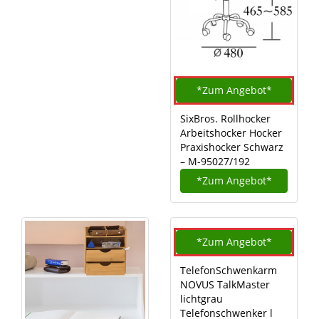
*Zum
Angebot*
SixBros. Rollhocker
Arbeitshocker Hocker
Praxishocker Schwarz
– M-95027/192
*Zum
Angebot*
*Zum
Angebot*
TelefonSchwenkarm
NOVUS TalkMaster
lichtgrau
Telefonschwenker l