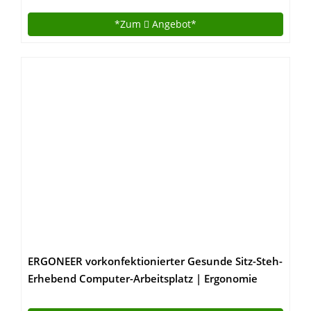
Weiß/Silber
*Zum
Angebot*
ERGONEER vorkonfektionierter Gesunde Sitz-Steh-
Erhebend Computer-Arbeitsplatz | Ergonomie
Komfort Tabletop Stehpult Converter |