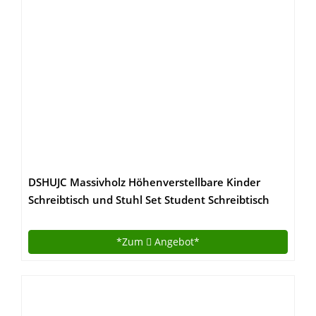
DSHUJC Massivholz Höhenverstellbare Kinder
Schreibtisch und Stuhl Set Student Schreibtisch
mit ausziehbarer Schublade Aufbewahrung,
Federmäppchen, Bücherständer | Kids
*Zum
Angebot*