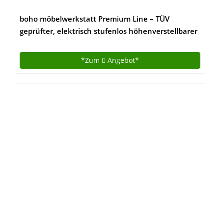
boho möbelwerkstatt Premium Line – TÜV
geprüfter, elektrisch stufenlos höhenverstellbarer
Schreibtisch in Silber mit Kollisionschutz, Memory-
Steuerung und Softstart/Stop Funktion. Made IN
*Zum
Angebot*
Germany