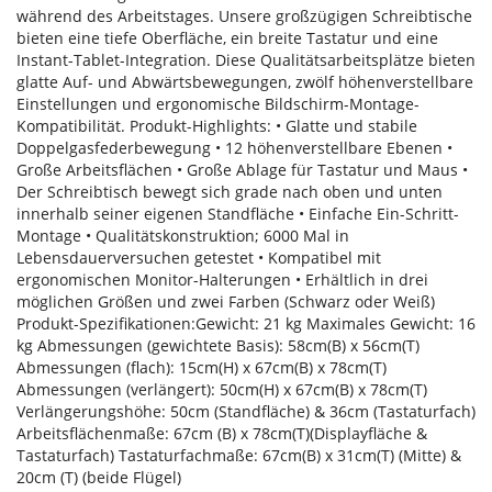
während des Arbeitstages. Unsere großzügigen Schreibtische
bieten eine tiefe Oberfläche, ein breite Tastatur und eine
Instant-Tablet-Integration. Diese Qualitätsarbeitsplätze bieten
glatte Auf- und Abwärtsbewegungen, zwölf höhenverstellbare
Einstellungen und ergonomische Bildschirm-Montage-
Kompatibilität. Produkt-Highlights: • Glatte und stabile
Doppelgasfederbewegung • 12 höhenverstellbare Ebenen •
Große Arbeitsflächen • Große Ablage für Tastatur und Maus •
Der Schreibtisch bewegt sich grade nach oben und unten
innerhalb seiner eigenen Standfläche • Einfache Ein-Schritt-
Montage • Qualitätskonstruktion; 6000 Mal in
Lebensdauerversuchen getestet • Kompatibel mit
ergonomischen Monitor-Halterungen • Erhältlich in drei
möglichen Größen und zwei Farben (Schwarz oder Weiß)
Produkt-Spezifikationen:Gewicht: 21 kg Maximales Gewicht: 16
kg Abmessungen (gewichtete Basis): 58cm(B) x 56cm(T)
Abmessungen (flach): 15cm(H) x 67cm(B) x 78cm(T)
Abmessungen (verlängert): 50cm(H) x 67cm(B) x 78cm(T)
Verlängerungshöhe: 50cm (Standfläche) & 36cm (Tastaturfach)
Arbeitsflächenmaße: 67cm (B) x 78cm(T)(Displayfläche &
Tastaturfach) Tastaturfachmaße: 67cm(B) x 31cm(T) (Mitte) &
20cm (T) (beide Flügel)