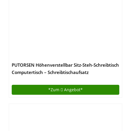
PUTORSEN Höhenverstellbar Sitz-Steh-Schreibtisch
Computertisch – Schreibtischaufsatz
Steharbeitsplatz Standtisch – Tabletop Stehpult
Konverter für Ergonomic Comfort (32“ – Schwarz)
*Zum
Angebot*