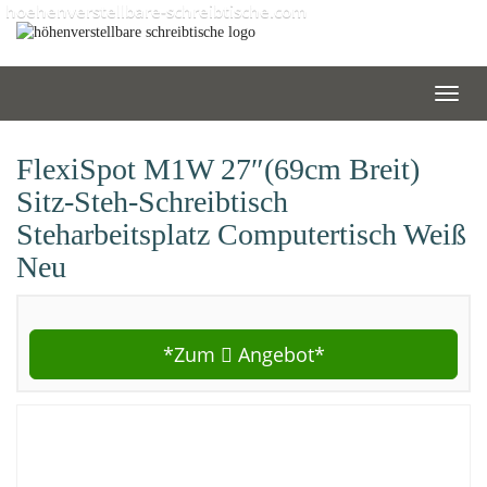
Skip
hoehenverstellbare-schreibtische.com
to
main
content
Toggl
navig
FlexiSpot M1W 27″(69cm Breit)
Sitz-Steh-Schreibtisch
Steharbeitsplatz Computertisch Weiß
Neu
*Zum
Angebot*