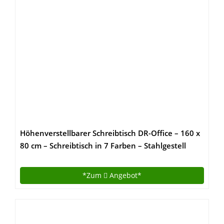
Höhenverstellbarer Schreibtisch DR-Office – 160 x
80 cm – Schreibtisch in 7 Farben – Stahlgestell
silber – elektrisch verstellbar bis maximal 130 cm,
Farbe:Ahorn
*Zum
Angebot*