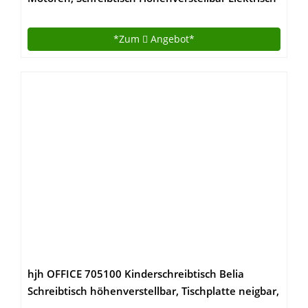
Standing Desk mit 120 x 60 cm Holz Tischplatte
Stehschreibtisch Mit Speicher-Steuerung
*Zum
Angebot*
hjh OFFICE 705100 Kinderschreibtisch Belia
Schreibtisch höhenverstellbar, Tischplatte neigbar,