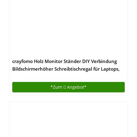
crayfomo Holz Monitor Ständer DIY Verbindung
Bildschirmerhöher Schreibtischregal für Laptops,
Drucker Oder Monitor, iMac, LCD TV
Geräte,Schreibtisch Organizer mit Zusätzlicher
*Zum
Angebot*
Stauraum