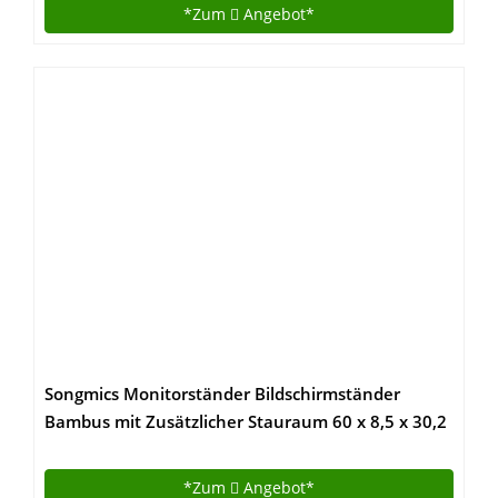
Höhenverstellbare Desktop-Riser mit Squeeze
*Zum
Angebot*
Griffe (89CM)
Songmics Monitorständer Bildschirmständer
Bambus mit Zusätzlicher Stauraum 60 x 8,5 x 30,2
cm Schreibtischaufsatz (B x H x T) LLD201
*Zum
Angebot*