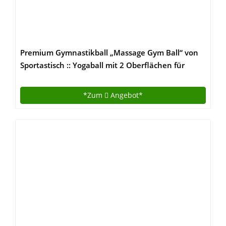
Premium Gymnastikball „Massage Gym Ball“ von
Sportastisch :: Yogaball mit 2 Oberflächen für
ideales Fitnesstraining :: Farbe: BLAU :: INKLUSIVE
Fußpumpe :: Durchmesser 65cm :: mit Noppen für
*Zum
Angebot*
angenehmen Massageeffekt :: max. Belastung bis
zu 250 kg :: kostenloses eBook :: geprüfte
Markenqualität :: ideal für Einsteiger oder Profis ::
Exklusives Design :: Perfekt geeignet für Zuhause
oder im Büro :: inklusive 3 Jahren Sportastisch
Produktgarantie