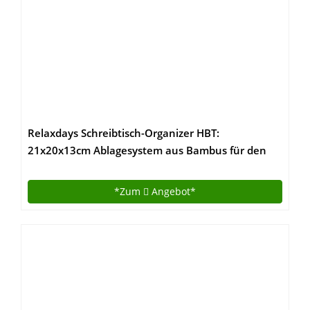
Relaxdays Schreibtisch-Organizer HBT:
21x20x13cm Ablagesystem aus Bambus für den
Schreibtisch Organizer mit 2 Ablagen und 2
herausnehmbaren Schubladen
*Zum
Angebot*
Aufbewahrungsbox als Briefablage fürs Büro,
natur