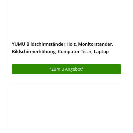
YUMU Bildschirmständer Holz, Monitorständer,
Bildschirmerhöhung, Computer Tisch, Laptop
Tisch, Schreibtischaufsatz, Desktop organizer für
Büro und Studierenden in Schwarz MY1005
*Zum
Angebot*