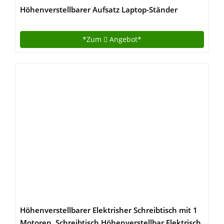
Höhenverstellbarer Aufsatz Laptop-Ständer
Monitorständer Schnell Zum Stehen Einstellen
Abnehmbaren und winkeleinstellbaren
*Zum
Angebot*
Tastaturablage 80 x 62 cm Schwarz LSD08B
Höhenverstellbarer Elektrisher Schreibtisch mit 1
Motoren, Schreibtisch Höhenverstellbar Elektrisch