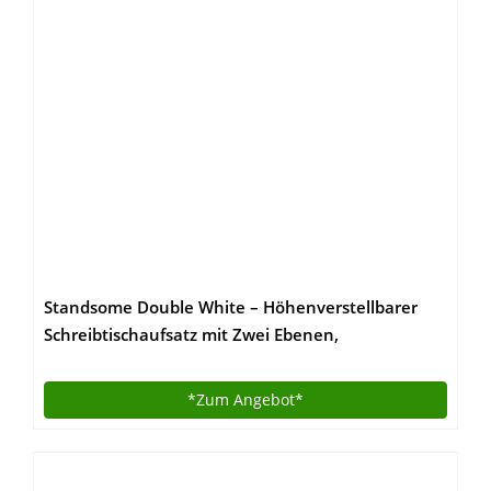
Standsome Double White – Höhenverstellbarer
Schreibtischaufsatz mit Zwei Ebenen,
ergonomisches Stehpult, nachhaltiger Sitz Steh
Arbeitsplatz aus Holz weiß
*Zum
Angebot*