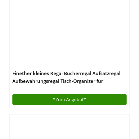
Finether kleines Regal Bücherregal Aufsatzregal
Aufbewahrungsregal Tisch-Organizer für
Wohnzimmer Badezimmer zur Aufbewahrung von
Bücher Dekoartikel Toilettenartikel Kosmetik aus
*Zum
Angebot*
WPC wasserdicht 60 x 22 x 38 cm weiß