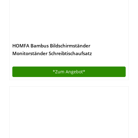
HOMFA Bambus Bildschirmständer
Monitorständer Schreibtischaufsatz
Bildschirmerhöher als Desktop Organizer Ständer
mit Zusätzlicher Stauraum 60*30*8.5cm
*Zum
Angebot*