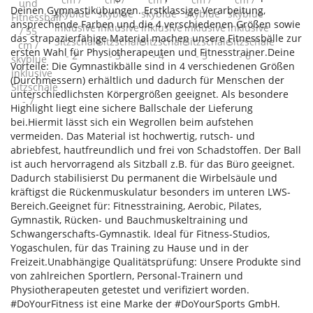
Deinen Gymnastikübungen. Erstklassige Verarbeitung,
ansprechende Farben und die 4 verschiedenen Größen sowie
das strapazierfähige Material machen unsere Fitnessbälle zur
ersten Wahl für Physiotherapeuten und Fitnesstrainer.Deine
Vorteile: Die Gymnastikbälle sind in 4 verschiedenen Größen
(Durchmessern) erhältlich und dadurch für Menschen der
unterschiedlichsten Körpergrößen geeignet. Als besondere
Highlight liegt eine sichere Ballschale der Lieferung
bei.Hiermit lässt sich ein Wegrollen beim aufstehen
vermeiden. Das Material ist hochwertig, rutsch- und
abriebfest, hautfreundlich und frei von Schadstoffen. Der Ball
ist auch hervorragend als Sitzball z.B. für das Büro geeignet.
Dadurch stabilisierst Du permanent die Wirbelsäule und
kräftigst die Rückenmuskulatur besonders im unteren LWS-
Bereich.Geeignet für: Fitnesstraining, Aerobic, Pilates,
Gymnastik, Rücken- und Bauchmuskeltraining und
Schwangerschafts-Gymnastik. Ideal für Fitness-Studios,
Yogaschulen, für das Training zu Hause und in der
Freizeit.Unabhängige Qualitätsprüfung: Unsere Produkte sind
von zahlreichen Sportlern, Personal-Trainern und
Physiotherapeuten getestet und verifiziert worden.
#DoYourFitness ist eine Marke der #DoYourSports GmbH.