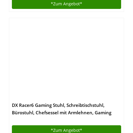
Gesundes Arbeiten| 3 Jahre Herstellergarantie |
*Zum
Angebot*
Modell: EI-01
DX Racer6 Gaming Stuhl, Schreibtischstuhl,
Bürostuhl, Chefsessel mit Armlehnen, Gaming
chair, Gestell Kunststoff, 78 x 52 x 124-134 cm,
Kunstleder PU schwarz / weiß
*Zum
Angebot*