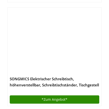
SONGMICS Elektrischer Schreibtisch,
höhenverstellbar, Schreibtischständer, Tischgestell
mit Motor, 140 x 70 x (73-114) cm, Stahl,
vintagebraun-schwarz LSD012B01
*Zum
Angebot*