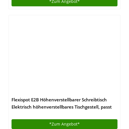
*Zum
Angebot*
Flexispot E2B Höhenverstellbarer Schreibtisch
Elektrisch höhenverstellbares Tischgestell, passt
für alle gängigen Tischplatten. Mit Memory-
Steuerung und Softstart/-Stop. (Tischgestell-2 Fach
*Zum
Angebot*
Schwarz)