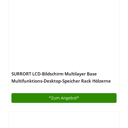
SURRORT LCD-Bildschirm Multilayer Base
Multifunktions-Desktop-Speicher Rack Hölzerne
Größe 97 * 20 * 28cm ( Farbe : 2# )
*Zum
Angebot*