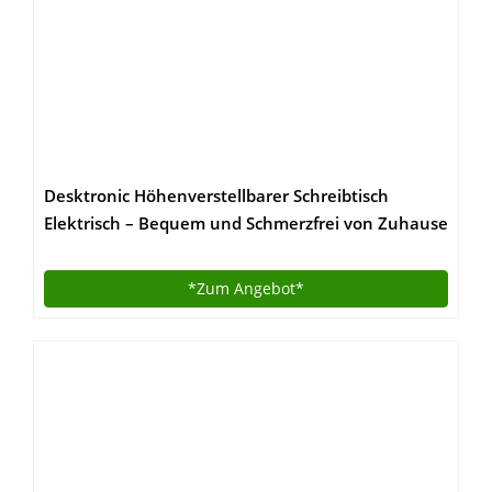
Desktronic Höhenverstellbarer Schreibtisch
Elektrisch – Bequem und Schmerzfrei von Zuhause
Arbeiten – Schreibtisch Höhenverstellbar
Elektrisch (Weißes Gestell + 140×70 Weiße
*Zum
Angebot*
Tischplatte)