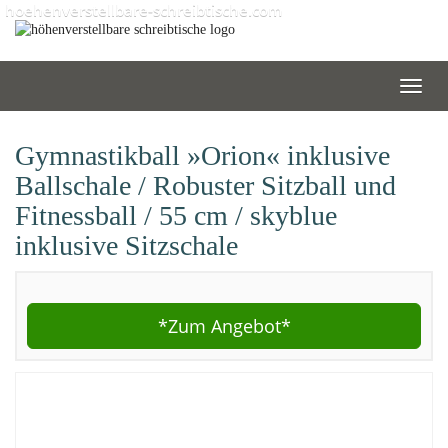
Skip
hoehenverstellbare-schreibtische.com
to
main
content
Toggl
navig
Gymnastikball »Orion« inklusive
Ballschale / Robuster Sitzball und
Fitnessball / 55 cm / skyblue
inklusive Sitzschale
*Zum
Angebot*