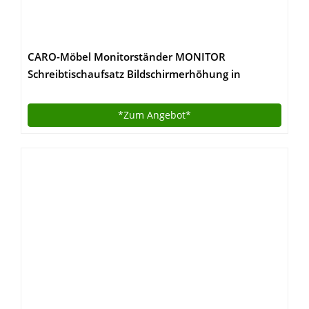
CARO-Möbel Monitorständer MONITOR
Schreibtischaufsatz Bildschirmerhöhung in
schwarz 50 x 10 x 27 cm (B x H x T)
*Zum
Angebot*