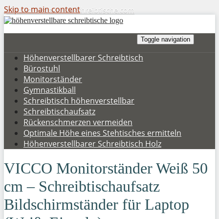
Skip to main content
hoehenverstellbare-schreibtische.com
Toggle navigation
Höhenverstellbarer Schreibtisch
Bürostuhl
Monitorständer
Gymnastikball
Schreibtisch höhenverstellbar
Schreibtischaufsatz
Rückenschmerzen vermeiden
Optimale Höhe eines Stehtisches ermitteln
Höhenverstellbarer Schreibtisch Holz
VICCO Monitorständer Weiß 50
cm – Schreibtischaufsatz
Bildschirmständer für Laptop