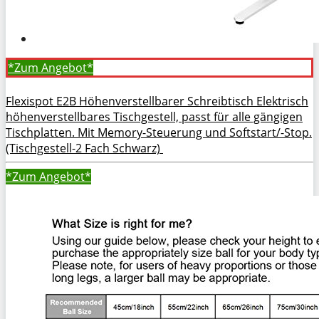
*Zum
Angebot*
Flexispot E2B Höhenverstellbarer Schreibtisch Elektrisch
höhenverstellbares Tischgestell, passt für alle gängigen
Tischplatten. Mit Memory-Steuerung und Softstart/-Stop.
(Tischgestell-2 Fach Schwarz)
*Zum
Angebot*