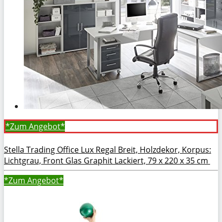
*Zum
Angebot*
Stella Trading Office Lux Regal Breit, Holzdekor, Korpus:
Lichtgrau, Front Glas Graphit Lackiert, 79 x 220 x 35 cm
*Zum
Angebot*