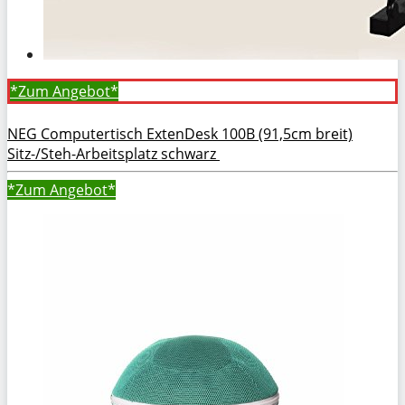
*Zum
Angebot*
NEG Computertisch ExtenDesk 100B (91,5cm breit)
Sitz-/Steh-Arbeitsplatz schwarz
*Zum
Angebot*