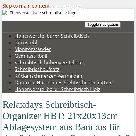
Skip to main content
hoehenverstellbare-schreibtische.com
Toggle navigation
Höhenverstellbarer Schreibtisch
Bürostuhl
Monitorständer
Gymnastikball
Schreibtisch höhenverstellbar
Schreibtischaufsatz
Rückenschmerzen vermeiden
Optimale Höhe eines Stehtisches ermitteln
Höhenverstellbarer Schreibtisch Holz
Relaxdays Schreibtisch-
Organizer HBT: 21x20x13cm
Ablagesystem aus Bambus für