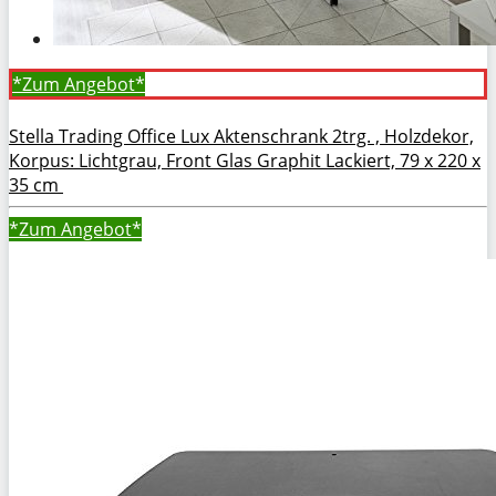
*Zum
Angebot*
Stella Trading Office Lux Aktenschrank 2trg. , Holzdekor,
Korpus: Lichtgrau, Front Glas Graphit Lackiert, 79 x 220 x
35 cm
*Zum
Angebot*