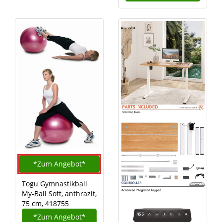
*Zum
Angebot*
Togu Gymnastikball
My-Ball Soft, anthrazit,
75 cm, 418755
*Zum
Angebot*