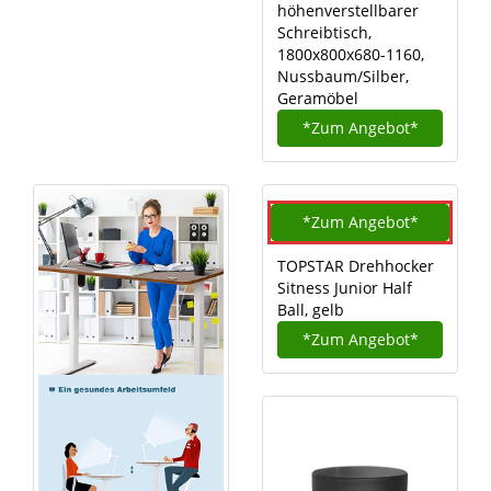
höhenverstellbarer
Schreibtisch,
1800x800x680-1160,
Nussbaum/Silber,
Geramöbel
*Zum
Angebot*
*Zum
Angebot*
TOPSTAR Drehhocker
Sitness Junior Half
Ball, gelb
*Zum
Angebot*