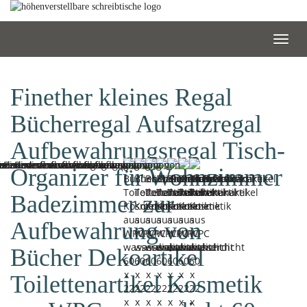
Skip
to
main
Toggl
content
navig
Finether kleines Regal
Bücherregal Aufsatzregal
Aufbewahrungsregal Tisch-
Organizer für Wohnzimmer
Badezimmer zur
Aufbewahrung von
Bücher Dekoartikel
Toilettenartikel Kosmetik