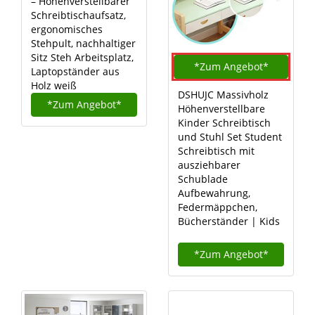
– Höhenverstellbarer
Schreibtischaufsatz,
ergonomisches
Stehpult, nachhaltiger
Sitz Steh Arbeitsplatz,
*Zum
Angebot*
Laptopständer aus
Holz weiß
DSHUJC Massivholz
*Zum
Angebot*
Höhenverstellbare
Kinder Schreibtisch
und Stuhl Set Student
Schreibtisch mit
ausziehbarer
Schublade
Aufbewahrung,
Federmäppchen,
Bücherständer | Kids
*Zum
Angebot*