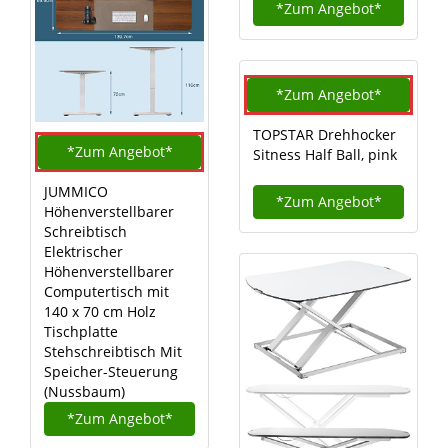
*Zum
Angebot*
*Zum
Angebot*
TOPSTAR Drehhocker
*Zum
Angebot*
Sitness Half Ball, pink
JUMMICO
*Zum
Angebot*
Höhenverstellbarer
Schreibtisch
Elektrischer
Höhenverstellbarer
Computertisch mit
140 x 70 cm Holz
Tischplatte
Stehschreibtisch Mit
Speicher-Steuerung
(Nussbaum)
*Zum
Angebot*