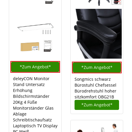
*Zum
Angebot*
*Zum
Angebot*
deleyCON Monitor
Songmics schwarz
Stand Untersatz
Bürostuhl Chefsessel
Erhöhung
Bürodrehstuhl hoher
Bildschirmständer
sitzkomfort OBG21B
20Kg 4 Füße
*Zum
Angebot*
Monitorständer Glas
Ablage
Schreibtischaufsatz
Laptoptisch TV Display
PC Weiß