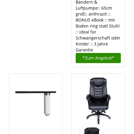
Bändern &
Luftpumpe:: 65cm
groß:: anthrazit ::
BONUS eBook :: mit
Boden ring statt Stuhl
:: ideal für
Schwangerschaft oder
Kinder :: 3 Jahre
Garantie
*Zum
Angebot*