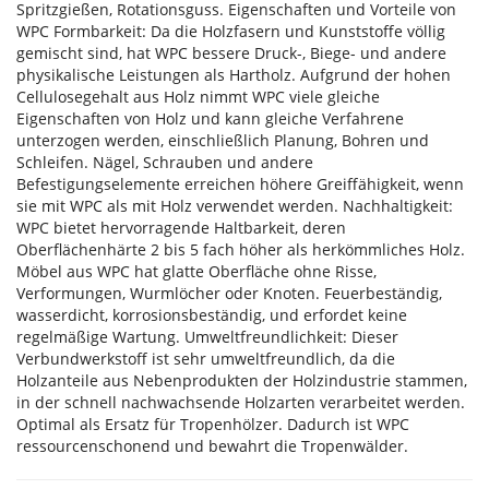
Spritzgießen, Rotationsguss. Eigenschaften und Vorteile von
WPC Formbarkeit: Da die Holzfasern und Kunststoffe völlig
gemischt sind, hat WPC bessere Druck-, Biege- und andere
physikalische Leistungen als Hartholz. Aufgrund der hohen
Cellulosegehalt aus Holz nimmt WPC viele gleiche
Eigenschaften von Holz und kann gleiche Verfahrene
unterzogen werden, einschließlich Planung, Bohren und
Schleifen. Nägel, Schrauben und andere
Befestigungselemente erreichen höhere Greiffähigkeit, wenn
sie mit WPC als mit Holz verwendet werden. Nachhaltigkeit:
WPC bietet hervorragende Haltbarkeit, deren
Oberflächenhärte 2 bis 5 fach höher als herkömmliches Holz.
Möbel aus WPC hat glatte Oberfläche ohne Risse,
Verformungen, Wurmlöcher oder Knoten. Feuerbeständig,
wasserdicht, korrosionsbeständig, und erfordet keine
regelmäßige Wartung. Umweltfreundlichkeit: Dieser
Verbundwerkstoff ist sehr umweltfreundlich, da die
Holzanteile aus Nebenprodukten der Holzindustrie stammen,
in der schnell nachwachsende Holzarten verarbeitet werden.
Optimal als Ersatz für Tropenhölzer. Dadurch ist WPC
ressourcenschonend und bewahrt die Tropenwälder.