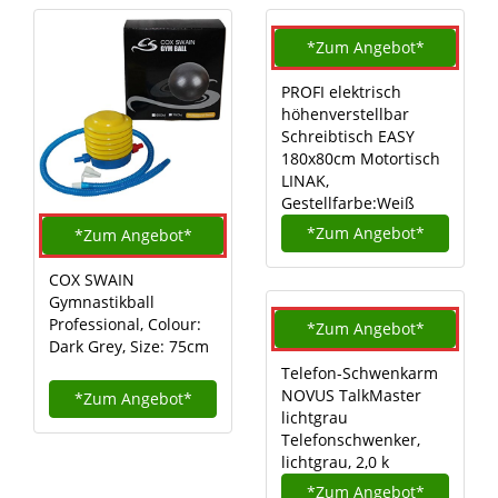
*Zum
Angebot*
PROFI elektrisch
höhenverstellbar
Schreibtisch EASY
180x80cm Motortisch
LINAK,
Gestellfarbe:Weiß
*Zum
Angebot*
*Zum
Angebot*
COX SWAIN
Gymnastikball
Professional, Colour:
*Zum
Angebot*
Dark Grey, Size: 75cm
Telefon-Schwenkarm
NOVUS TalkMaster
*Zum
Angebot*
lichtgrau
Telefonschwenker,
lichtgrau, 2,0 k
*Zum
Angebot*