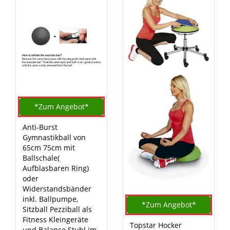
*Zum
Angebot*
Anti-Burst
Gymnastikball von
65cm 75cm mit
Ballschale(
Aufblasbaren Ring)
oder
Widerstandsbänder
inkl. Ballpumpe,
*Zum
Angebot*
Sitzball Pezziball als
Fitness Kleingeräte
Topstar Hocker
und Balance Stuhl im