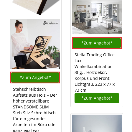
*Zum
Angebot*
Stella Trading Office
Lux
Winkelkombination
3tlg. , Holzdekor,
*Zum
Angebot*
Korpus und Front:
Lichtgrau, 223 x 77 x
Stehschreibtisch
73 cm
Aufsatz aus Holz – Der
*Zum
Angebot*
höhenverstellbare
STANDSOME SLIM
Steh Sitz Schreibtisch
für ein gesundes
Arbeiten im Büro oder
ganz egal wo