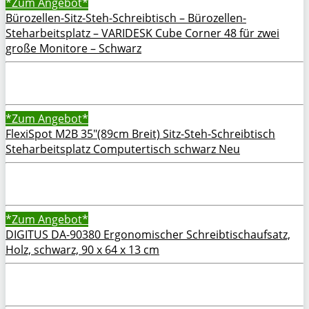
*Zum
Angebot*
Bürozellen-Sitz-Steh-Schreibtisch – Bürozellen-
Steharbeitsplatz – VARIDESK Cube Corner 48 für zwei
große Monitore – Schwarz
*Zum
Angebot*
FlexiSpot M2B 35″(89cm Breit) Sitz-Steh-Schreibtisch
Steharbeitsplatz Computertisch schwarz Neu
*Zum
Angebot*
DIGITUS DA-90380 Ergonomischer Schreibtischaufsatz,
Holz, schwarz, 90 x 64 x 13 cm