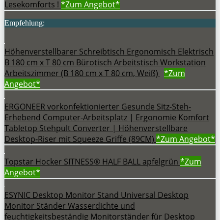
Lesekomforts !
*Zum
Angebot*
Empfehlung:
Höhenverstellbarer Schreibtisch Ergonomisch Elektrisch
B 180 cm x T 80 cm Bürotisch Arbeitstisch Workstation
Arbeitszimmer (B 180 cm x T 80 cm, Weiß)
*Zum
Angebot*
ERGONEER vorkonfektionierter Gesunde Sitz-Steh-
Erhebend Computer-Arbeitsplatz | Ergonomie Komfort
Tabletop Stehpult Converter | Höhenverstellbare
Desktop-Riser mit Squeeze Griffe (89CM)
*Zum
Angebot*
Topstar Hocker SITNESS® HALF BALL apfelgrün
*Zum
Angebot*
ESYNIC Desktop Monitor Stand Universal Desktop
Monitor Ständer Wasserdichte und
feuchtigkeitsbeständig Monitorständer für Desktop