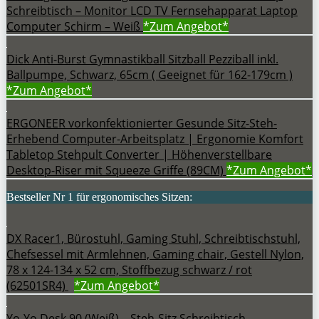
Schreibtisch – Monitor LCD TV Fernsehapparat Laptop
Computer Schirm – Weiß
*Zum
Angebot*
Dick Anti-Burst Gymnastikball Sitzball Pezziball inkl.
Ballpumpe, Schwarz, 65cm ( Geeignet für 162-179cm )
*Zum
Angebot*
ERGONEER vorkonfektionierter Gesunde Sitz-Steh-
Erhebend Computer-Arbeitsplatz | Ergonomie Komfort
Tabletop Stehpult Converter | Höhenverstellbare
Desktop-Riser mit Squeeze Griffe (89CM)
*Zum
Angebot*
Bestseller Nr 1 für ergonomisches Sitzen:
DX Racer1, Bürostuhl, Gaming Stuhl, Schreibtischstuhl,
Chefsessel mit Armlehnen, Gaming chair, Gestell Nylon,
78 x 124-134 x 52 cm, Stoffbezug schwarz / rot
(62501SR4)
*Zum
Angebot*
Yo-Yo Desk 90 (Weiß) – Steh-Sitz Schreibtisch.