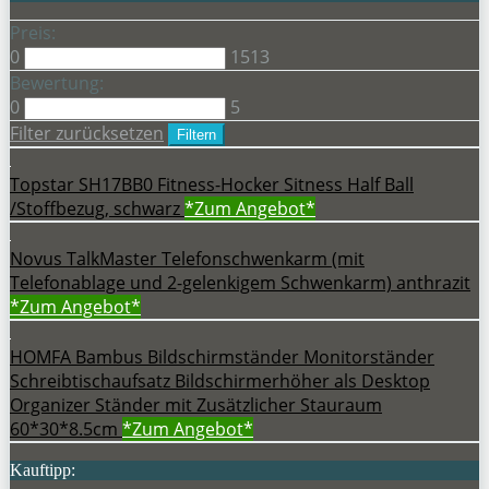
Preis:
0
1513
Bewertung:
0
5
Filter zurücksetzen
Filtern
Topstar SH17BB0 Fitness-Hocker Sitness Half Ball
/Stoffbezug, schwarz
*Zum
Angebot*
Novus TalkMaster Telefonschwenkarm (mit
Telefonablage und 2-gelenkigem Schwenkarm) anthrazit
*Zum
Angebot*
HOMFA Bambus Bildschirmständer Monitorständer
Schreibtischaufsatz Bildschirmerhöher als Desktop
Organizer Ständer mit Zusätzlicher Stauraum
60*30*8.5cm
*Zum
Angebot*
Kauftipp: