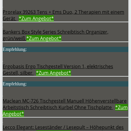
Prorelax 39263 Tens + Ems Duo, 2 Therapien mit einem
Gerät
*Zum
Angebot*
Bankers Box Style Series Schreibtisch Organizer,
grün/weiß
*Zum
Angebot*
Empfehlung:
Ergobasis Ergo Tischgestell Version 1, elektrisches
Gestell, silber
*Zum
Angebot*
Empfehlung:
Maclean MC-726 Tischgestell Manuell Höhenverstellbare
Arbeitstisch Schreibtisch Kurbel Ohne Tischplatte
*Zum
Angebot*
Lecco Elegant: Leseständer / Lesepult – Höhepunkt des