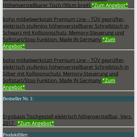
Höhenverstellbarer Tisch (90cm breit)
*Zum
Angebot*
boho möbelwerkstatt Premium Line – TÜV geprüfter,
elektrisch stufenlos höhenverstellbarer Schreibtisch in
Schwarz mit Kollisionschutz, Memory-Steuerung und
Softstart/Stop Funktion. Made IN Germany
*Zum
Angebot*
boho möbelwerkstatt Premium Line – TÜV geprüfter,
elektrisch stufenlos höhenverstellbarer Schreibtisch in
Silber mit Kollisionschutz, Memory-Steuerung und
Softstart/Stop Funktion. Made IN Germany
*Zum
Angebot*
Bestseller Nr. 1:
Ergobasis Tischgestell elektrisch höhenverstellbar, Vers.
2017
*Zum
Angebot*
Produktfilter: