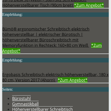
Höhenverstellbarer Tisch (90cm breit)
*Zum
Angebot*
Empfehlung:
Bümö® ergonomischer Schreibtisch elektrisch
höhenverstellbar | elektrischer Bürotisch |
höhenverstellbarer Büroschreibtisch mit
Memoryfunktion in Rechteck: 160×80 cm Weiß
*Zum
Angebot*
Empfehlung:
Ergobasis Schreibtisch elektrisch höhenverstellbar, 180 x
80 cm, Version 2017 (Ahorn)
*Zum
Angebot*
Seiten:
Bürostuhl
Gymnastikball
Höhenverstellbarer Schreibtisch