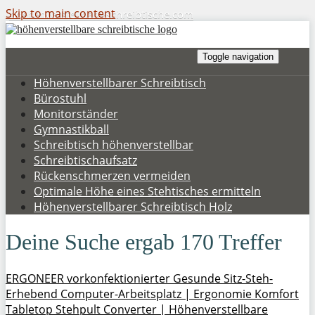
Skip to main content
hoehenverstellbare-schreibtische.com
Toggle navigation
Höhenverstellbarer Schreibtisch
Bürostuhl
Monitorständer
Gymnastikball
Schreibtisch höhenverstellbar
Schreibtischaufsatz
Rückenschmerzen vermeiden
Optimale Höhe eines Stehtisches ermitteln
Höhenverstellbarer Schreibtisch Holz
Deine Suche ergab
170
Treffer
ERGONEER vorkonfektionierter Gesunde Sitz-Steh-
Erhebend Computer-Arbeitsplatz | Ergonomie Komfort
Tabletop Stehpult Converter | Höhenverstellbare