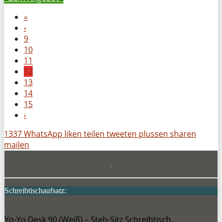
«
‹
9
10
11
12
13
14
15
›
1337
WhatsApp
liken
teilen
tweeten
plussen
sharen
mailen
Schreibtischaufsatz:
Yo-Yo Desk 90 (Weiß) – Steh-Sitz Schreibtisch.